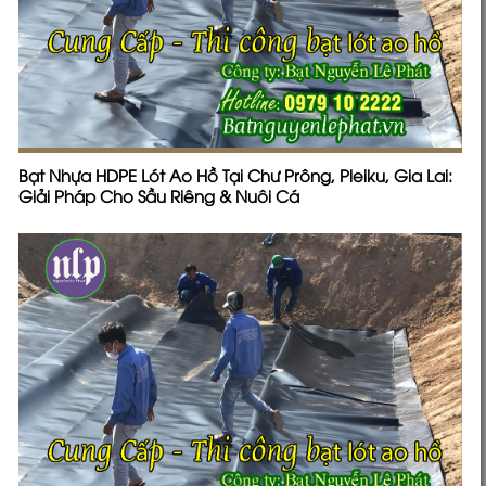
Bạt Nhựa HDPE Lót Ao Hồ Tại Chư Prông, Pleiku, Gia Lai:
Giải Pháp Cho Sầu Riêng & Nuôi Cá