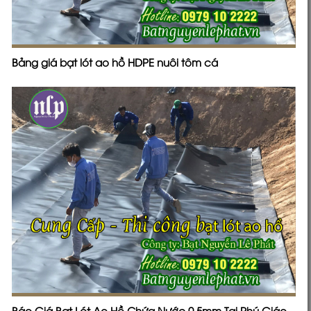
Bảng giá bạt lót ao hồ HDPE nuôi tôm cá
Báo Giá Bạt Lót Ao Hồ Chứa Nước 0.5mm Tại Phú Giáo