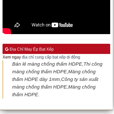
Địa Chỉ May Ép Bạt Xếp
Xem ngay
địa chỉ cung cấp bạt xếp di động
Bán lẻ màng chống thấm HDPE,Thi công
màng chống thấm HDPE,Màng chống
thấm HDPE dày 1mm,Công ty sản xuất
màng chống thấm HDPE,Màng chống
thấm HDPE.