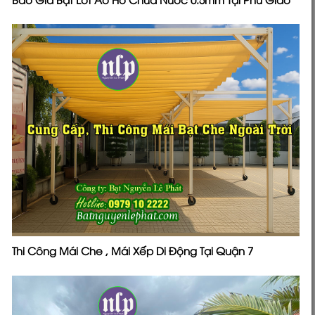
Thi Công Mái Che , Mái Xếp Di Động Tại Quận 7