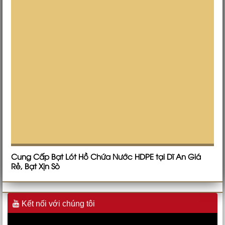
Cung Cấp Bạt Lót Hồ Chứa Nước HDPE tại Dĩ An Giá
Rẻ, Bạt Xịn Sò
Kết nối với chúng tôi