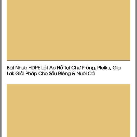
Bạt Nhựa HDPE Lót Ao Hồ Tại Chư Prông, Pleiku, Gia
Lai: Giải Pháp Cho Sầu Riêng & Nuôi Cá