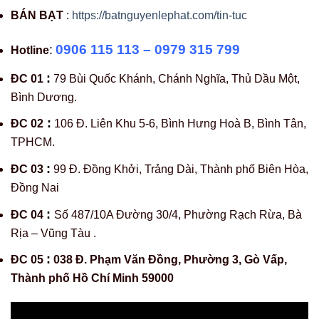
BÁN BẠT
:
https://batnguyenlephat.com/tin-tuc
:
0906 115 113 – 0979 315 799
Hotline
:
ĐC 01
79 Bùi Quốc Khánh, Chánh Nghĩa, Thủ Dầu Một,
Bình Dương.
:
ĐC 02
106 Đ. Liên Khu 5-6, Bình Hưng Hoà B, Bình Tân,
TPHCM.
:
ĐC 03
99 Đ. Đồng Khởi, Trảng Dài, Thành phố Biên Hòa,
Đồng Nai
:
ĐC 04
Số 487/10A Đường 30/4, Phường Rạch Rừa, Bà
Rịa – Vũng Tàu .
:
ĐC 05
038 Đ. Phạm Văn Đồng, Phường 3, Gò Vấp,
Thành phố Hồ Chí Minh 59000