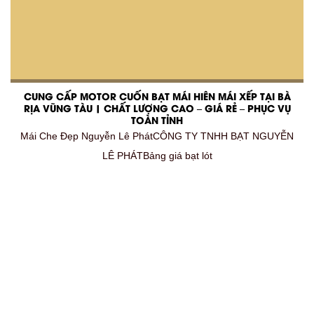
CUNG CẤP MOTOR CUỐN BẠT MÁI HIÊN MÁI XẾP TẠI BÀ
RỊA VŨNG TÀU | CHẤT LƯỢNG CAO – GIÁ RẺ – PHỤC VỤ
TOÀN TỈNH
Mái Che Đẹp Nguyễn Lê PhátCÔNG TY TNHH BẠT NGUYỄN
LÊ PHÁTBảng giá bạt lót