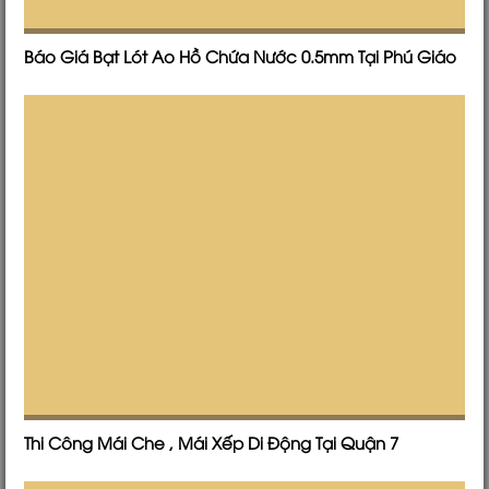
Báo Giá Bạt Lót Ao Hồ Chứa Nước 0.5mm Tại Phú Giáo
Thi Công Mái Che , Mái Xếp Di Động Tại Quận 7