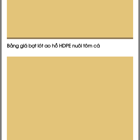
Bảng giá bạt lót ao hồ HDPE nuôi tôm cá