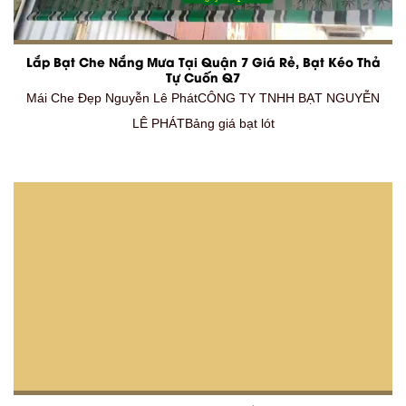
Lắp Bạt Che Nắng Mưa Tại Quận 7 Giá Rẻ, Bạt Kéo Thả
Tự Cuốn Q7
Mái Che Đẹp Nguyễn Lê PhátCÔNG TY TNHH BẠT NGUYỄN
LÊ PHÁTBảng giá bạt lót