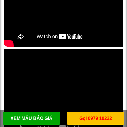
XEM MẪU BÁO GIÁ
Gọi 0979 10222