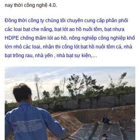
nay thời công nghệ 4.0.
Đồng thời công ty chúng tôi chuyên cung cấp phân phối
các loại bạt che nắng, bạt lót ao hồ nuôi tôm, bạt nhựa
HDPE chống thấm lót ao hồ, nông nghiệp công nghiệp khổ
lớn nhỏ các loại, nhận thi công lót bạt hồ nuôi tôm cá, nhà
bạt trồng rau, nhà yến , nhà bạt sự kiện,…