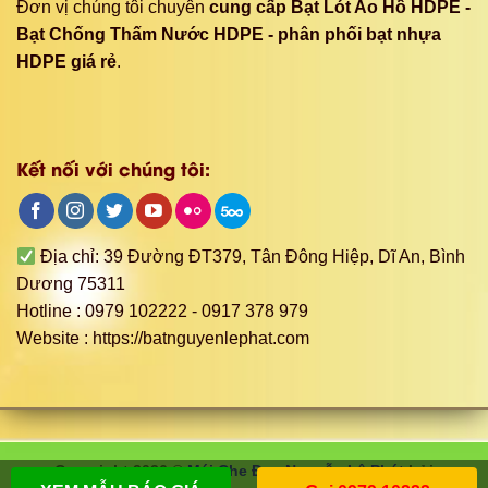
Đơn vị chúng tôi chuyên
cung cấp Bạt Lót Ao Hồ HDPE -
Bạt Chống Thấm Nước HDPE - phân phối bạt nhựa
HDPE giá rẻ
.
Kết nối với chúng tôi:
Địa chỉ: 39 Đường ĐT379, Tân Đông Hiệp, Dĩ An, Bình
Dương 75311
Hotline : 0979 102222 - 0917 378 979
Website : https://batnguyenlephat.com
Copyright 2026 ©
Mái Che Đẹp Nguyễn Lê Phát
bởi