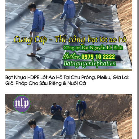
Bạt Nhựa HDPE Lót Ao Hồ Tại Chư Prông, Pleiku, Gia Lai:
Giải Pháp Cho Sầu Riêng & Nuôi Cá