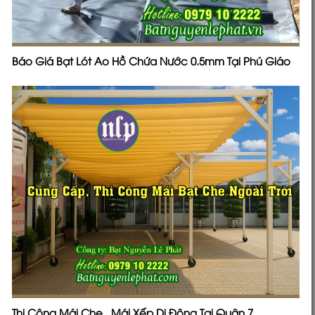
Báo Giá Bạt Lót Ao Hồ Chứa Nước 0.5mm Tại Phú Giáo
Thi Công Mái Che , Mái Xếp Di Động Tại Quận 7