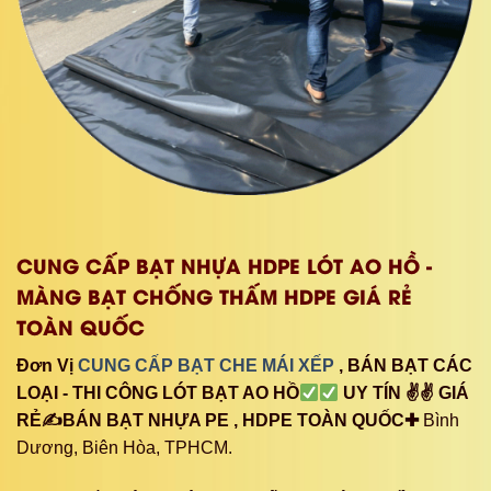
CUNG CẤP BẠT NHỰA HDPE LÓT AO HỒ -
MÀNG BẠT CHỐNG THẤM HDPE GIÁ RẺ
TOÀN QUỐC
Đơn Vị
CUNG CẤP BẠT CHE MÁI XẾP
, BÁN BẠT CÁC
LOẠI - THI CÔNG LÓT BẠT AO HỒ
UY TÍN ✌✌ GIÁ
RẺ✍BÁN BẠT NHỰA PE , HDPE TOÀN QUỐC✚
Bình
Dương, Biên Hòa, TPHCM.