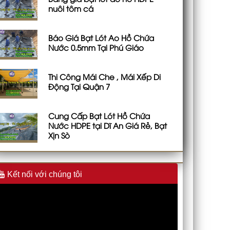
nuôi tôm cá
Báo Giá Bạt Lót Ao Hồ Chứa
Nước 0.5mm Tại Phú Giáo
Thi Công Mái Che , Mái Xếp Di
Động Tại Quận 7
Cung Cấp Bạt Lót Hồ Chứa
Nước HDPE tại Dĩ An Giá Rẻ, Bạt
Xịn Sò
Kết nối với chúng tôi