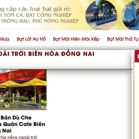
 Mưa
Bạt Lót Ao Hồ
Bạt Mái Hiên Mái Xếp
Bạt Mái Thả T
ÀI TRỜI BIÊN HÒA ĐỒNG NAI
 Bán Dù Che
 Quán Cafe Biên
 Nai
che nắng ngoài trời