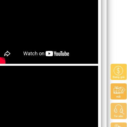
Bảng giá
Khuyến
mãi
Tư vấn