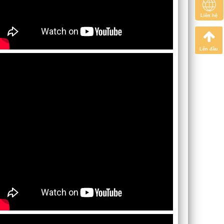
Liên hệ
Lên đầu