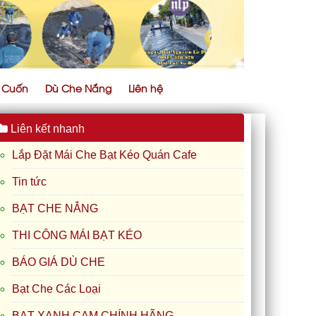
ự Cuốn
Dù Che Nắng
Liên hệ
Liên kết nhanh
Lắp Đặt Mái Che Bạt Kéo Quán Cafe
Tin tức
BẠT CHE NẮNG
THI CÔNG MÁI BẠT KÉO
BÁO GIÁ DÙ CHE
Bạt Che Các Loại
BẠT XANH CAM CHÍNH HÃNG