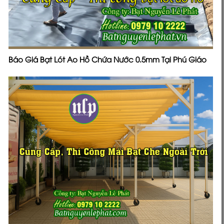
Báo Giá Bạt Lót Ao Hồ Chứa Nước 0.5mm Tại Phú Giáo