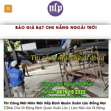
Skip
to
content
BÁO GIÁ BẠT CHE NẮNG NGOÀI TRỜI
Thi Công Mái Hiên Mái Xếp Định Quán Xuân Lộc Đồng Nai
Mái Che Di Động Định Quán Xuân Lộc | Làm Mái che Di Động