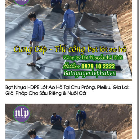
Bạt Nhựa HDPE Lót Ao Hồ Tại Chư Prông, Pleiku, Gia Lai:
Giải Pháp Cho Sầu Riêng & Nuôi Cá