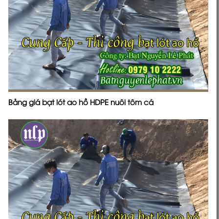
Bảng giá bạt lót ao hồ HDPE nuôi tôm cá