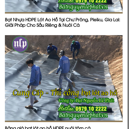
Bạt Nhựa HDPE Lót Ao Hồ Tại Chư Prông, Pleiku, Gia Lai:
Giải Pháp Cho Sầu Riêng & Nuôi Cá
Bảng giá bạt lót ao hồ HDPE nuôi tôm cá