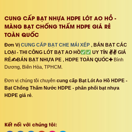
CUNG CẤP BẠT NHỰA HDPE LÓT AO HỒ -
MÀNG BẠT CHỐNG THẤM HDPE GIÁ RẺ
TOÀN QUỐC
Đơn Vị
CUNG CẤP BẠT CHE MÁI XẾP
, BÁN BẠT CÁC
LOẠI - THI CÔNG LÓT BẠT AO HỒ
UY TÍN ✌✌ GIÁ
RẺ✍BÁN BẠT NHỰA PE , HDPE TOÀN QUỐC✚
Bình
Dương, Biên Hòa, TPHCM.
Đơn vị chúng tôi chuyên
cung cấp Bạt Lót Ao Hồ HDPE -
Bạt Chống Thấm Nước HDPE - phân phối bạt nhựa
HDPE giá rẻ
.
Kết nối với chúng tôi: