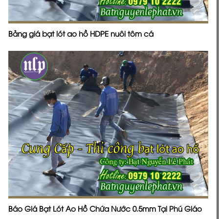
Bảng giá bạt lót ao hồ HDPE nuôi tôm cá
Báo Giá Bạt Lót Ao Hồ Chứa Nước 0.5mm Tại Phú Giáo