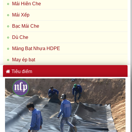
Mái Hiên Che
Mái Xếp
Bạc Mái Che
Dù Che
Màng Bạt Nhựa HDPE
May ép bạt
Tiêu điểm