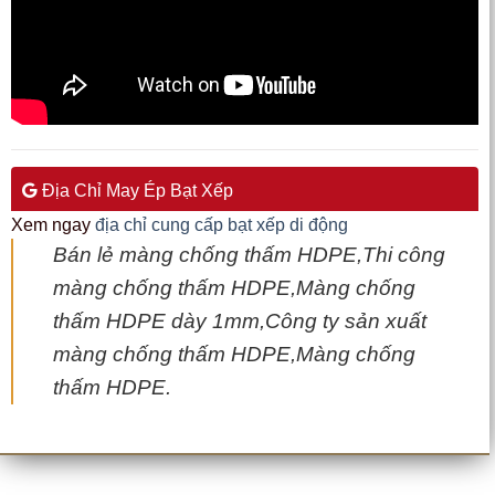
Địa Chỉ May Ép Bạt Xếp
Xem ngay
địa chỉ cung cấp bạt xếp di động
Bán lẻ màng chống thấm HDPE,Thi công
màng chống thấm HDPE,Màng chống
thấm HDPE dày 1mm,Công ty sản xuất
màng chống thấm HDPE,Màng chống
thấm HDPE.