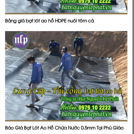
Bảng giá bạt lót ao hồ HDPE nuôi tôm cá
Báo Giá Bạt Lót Ao Hồ Chứa Nước 0.5mm Tại Phú Giáo