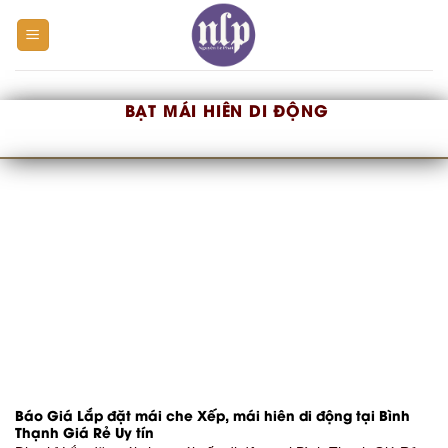
Skip
to
content
BẠT MÁI HIÊN DI ĐỘNG
Báo Giá Lắp đặt mái che Xếp, mái hiên di động tại Bình
Thạnh Giá Rẻ Uy tín