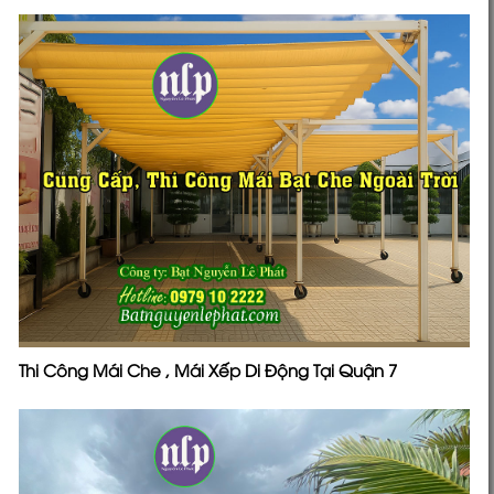
Thi Công Mái Che , Mái Xếp Di Động Tại Quận 7