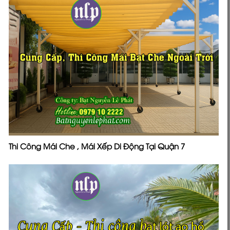
Thi Công Mái Che , Mái Xếp Di Động Tại Quận 7