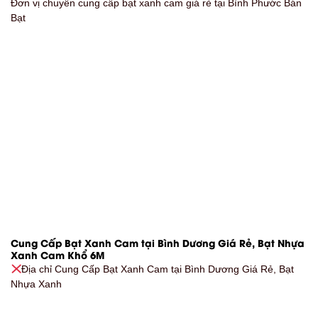
Đơn vị chuyên cung cấp bạt xanh cam giá rẻ tại Bình Phước Bán
Bạt
Cung Cấp Bạt Xanh Cam tại Bình Dương Giá Rẻ, Bạt Nhựa
Xanh Cam Khổ 6M
Địa chỉ Cung Cấp Bạt Xanh Cam tại Bình Dương Giá Rẻ, Bạt
Nhựa Xanh