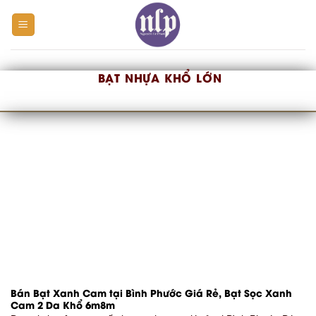
Skip
to
content
BẠT NHỰA KHỔ LỚN
Bán Bạt Xanh Cam tại Bình Phước Giá Rẻ, Bạt Sọc Xanh
Cam 2 Da Khổ 6m8m