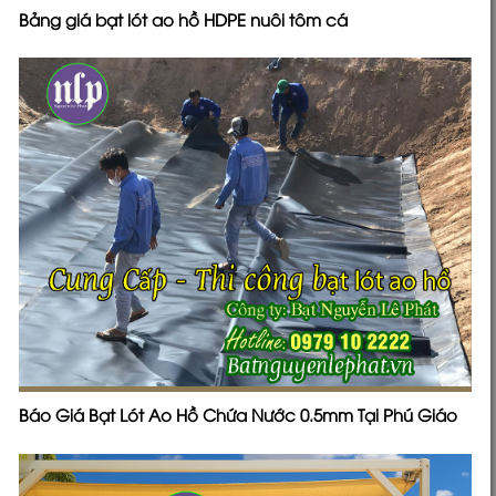
Bảng giá bạt lót ao hồ HDPE nuôi tôm cá
Báo Giá Bạt Lót Ao Hồ Chứa Nước 0.5mm Tại Phú Giáo