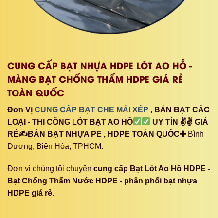
CUNG CẤP BẠT NHỰA HDPE LÓT AO HỒ -
MÀNG BẠT CHỐNG THẤM HDPE GIÁ RẺ
TOÀN QUỐC
Đơn Vị
CUNG CẤP BẠT CHE MÁI XẾP
, BÁN BẠT CÁC
LOẠI - THI CÔNG LÓT BẠT AO HỒ
UY TÍN ✌✌ GIÁ
RẺ✍BÁN BẠT NHỰA PE , HDPE TOÀN QUỐC✚
Bình
Dương, Biên Hòa, TPHCM.
Đơn vị chúng tôi chuyên
cung cấp Bạt Lót Ao Hồ HDPE -
Bạt Chống Thấm Nước HDPE - phân phối bạt nhựa
HDPE giá rẻ
.