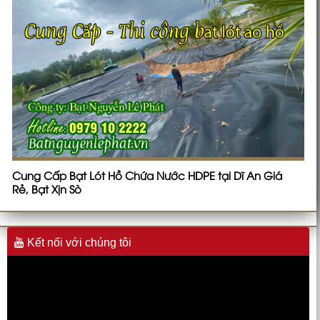
Cung Cấp Bạt Lót Hồ Chứa Nước HDPE tại Dĩ An Giá
Rẻ, Bạt Xịn Sò
Kết nối với chúng tôi