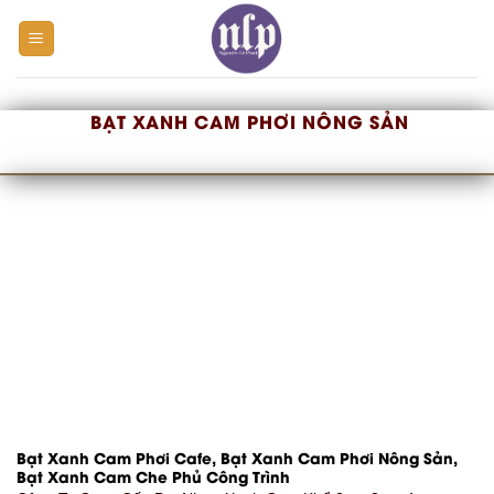
Skip
to
content
BẠT XANH CAM PHƠI NÔNG SẢN
Bạt Xanh Cam Phơi Cafe, Bạt Xanh Cam Phơi Nông Sản,
Bạt Xanh Cam Che Phủ Công Trình