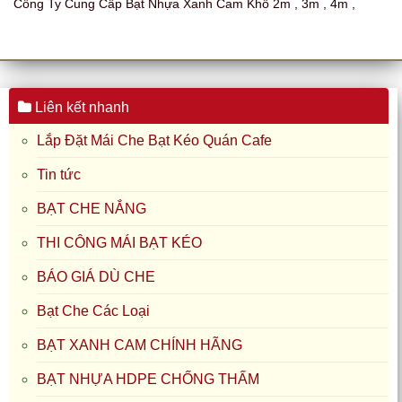
Công Ty Cung Cấp Bạt Nhựa Xanh Cam Khổ 2m , 3m , 4m ,
Liên kết nhanh
Lắp Đặt Mái Che Bạt Kéo Quán Cafe
Tin tức
BẠT CHE NẮNG
THI CÔNG MÁI BẠT KÉO
BÁO GIÁ DÙ CHE
Bạt Che Các Loại
BẠT XANH CAM CHÍNH HÃNG
BẠT NHỰA HDPE CHỐNG THẤM