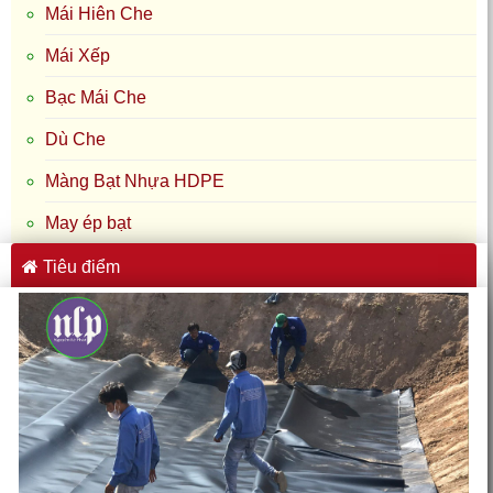
Mái Hiên Che
Mái Xếp
Bạc Mái Che
Dù Che
Màng Bạt Nhựa HDPE
May ép bạt
Tiêu điểm