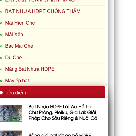
BẠT NHỰA HDPE CHỐNG THẤM
Mái Hiên Che
Mái Xếp
Bạc Mái Che
Dù Che
Màng Bạt Nhựa HDPE
May ép bạt
Tiêu điểm
Bạt Nhựa HDPE Lót Ao Hồ Tại
Chư Prông, Pleiku, Gia Lai: Giải
Pháp Cho Sầu Riêng & Nuôi Cá
Bảng giá bạt lót ao hồ HDPE