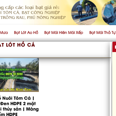
 Mưa
Bạt Lót Ao Hồ
Bạt Mái Hiên Mái Xếp
Bạt Mái Thả T
ẠT LÓT HỒ CÁ
ồ Nuôi Tôm Cá |
 Đen HDPE 2 mặt
ôi thủy sản | Màng
ấm HDPE