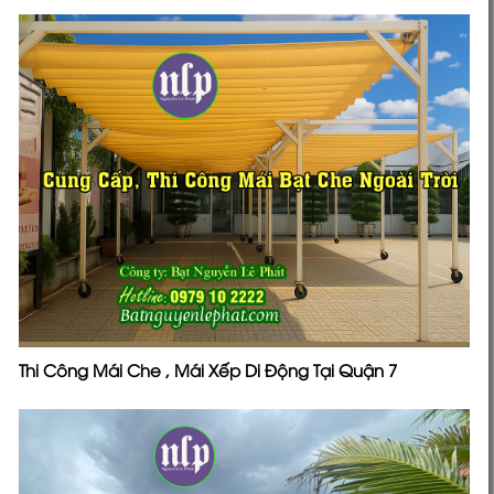
Thi Công Mái Che , Mái Xếp Di Động Tại Quận 7