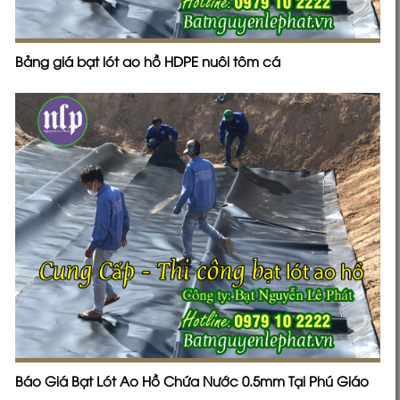
Bảng giá bạt lót ao hồ HDPE nuôi tôm cá
Báo Giá Bạt Lót Ao Hồ Chứa Nước 0.5mm Tại Phú Giáo