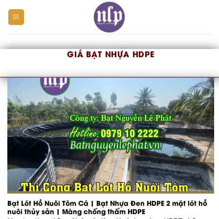
Skip
to
content
GIÁ BẠT NHỰA HDPE
Bạt Lót Hồ Nuôi Tôm Cá | Bạt Nhựa Đen HDPE 2 mặt lót hồ
nuôi thủy sản | Màng chống thấm HDPE