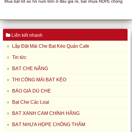
Mua bạt lót ao hồ nuôi tôm ở đâu giá rẻ, bạt nhựa HDPE chống
Liên kết nhanh
Lắp Đặt Mái Che Bạt Kéo Quán Cafe
Tin tức
BẠT CHE NẮNG
THI CÔNG MÁI BẠT KÉO
BÁO GIÁ DÙ CHE
Bạt Che Các Loại
BẠT XANH CAM CHÍNH HÃNG
BẠT NHỰA HDPE CHỐNG THẤM