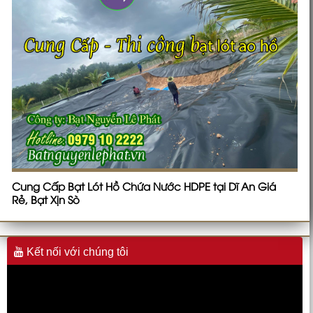
Cung Cấp Bạt Lót Hồ Chứa Nước HDPE tại Dĩ An Giá
Rẻ, Bạt Xịn Sò
Kết nối với chúng tôi