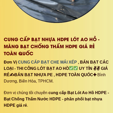
CUNG CẤP BẠT NHỰA HDPE LÓT AO HỒ -
MÀNG BẠT CHỐNG THẤM HDPE GIÁ RẺ
TOÀN QUỐC
Đơn Vị
CUNG CẤP BẠT CHE MÁI XẾP
, BÁN BẠT CÁC
LOẠI - THI CÔNG LÓT BẠT AO HỒ
UY TÍN ✌✌ GIÁ
RẺ✍BÁN BẠT NHỰA PE , HDPE TOÀN QUỐC✚
Bình
Dương, Biên Hòa, TPHCM.
Đơn vị chúng tôi chuyên
cung cấp Bạt Lót Ao Hồ HDPE -
Bạt Chống Thấm Nước HDPE - phân phối bạt nhựa
HDPE giá rẻ
.