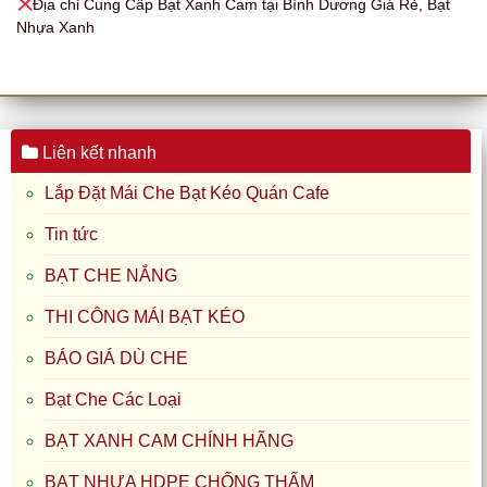
Địa chỉ Cung Cấp Bạt Xanh Cam tại Bình Dương Giá Rẻ, Bạt
Nhựa Xanh
Liên kết nhanh
Lắp Đặt Mái Che Bạt Kéo Quán Cafe
Tin tức
BẠT CHE NẮNG
THI CÔNG MÁI BẠT KÉO
BÁO GIÁ DÙ CHE
Bạt Che Các Loại
BẠT XANH CAM CHÍNH HÃNG
BẠT NHỰA HDPE CHỐNG THẤM