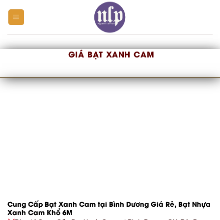
Skip
to
content
GIÁ BẠT XANH CAM
Cung Cấp Bạt Xanh Cam tại Bình Dương Giá Rẻ, Bạt Nhựa
Xanh Cam Khổ 6M