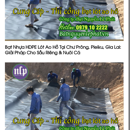
Bạt Nhựa HDPE Lót Ao Hồ Tại Chư Prông, Pleiku, Gia Lai:
Giải Pháp Cho Sầu Riêng & Nuôi Cá