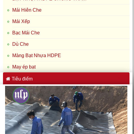
Mái Hiên Che
Mái Xếp
Bạc Mái Che
Dù Che
Màng Bạt Nhựa HDPE
May ép bạt
Tiêu điểm