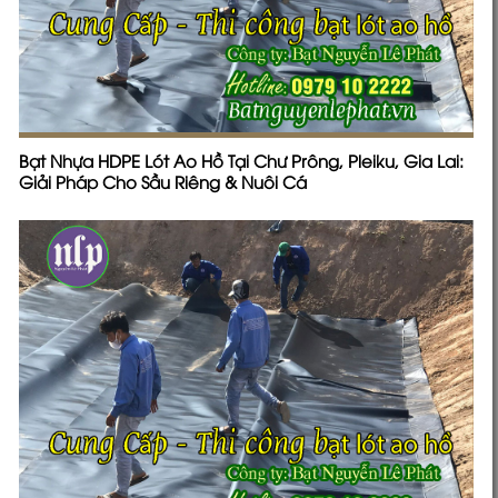
Bạt Nhựa HDPE Lót Ao Hồ Tại Chư Prông, Pleiku, Gia Lai:
Giải Pháp Cho Sầu Riêng & Nuôi Cá