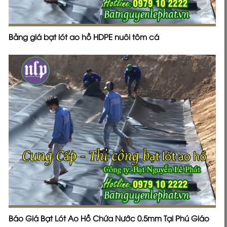
Bảng giá bạt lót ao hồ HDPE nuôi tôm cá
Báo Giá Bạt Lót Ao Hồ Chứa Nước 0.5mm Tại Phú Giáo