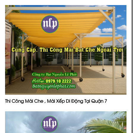
Thi Công Mái Che , Mái Xếp Di Động Tại Quận 7