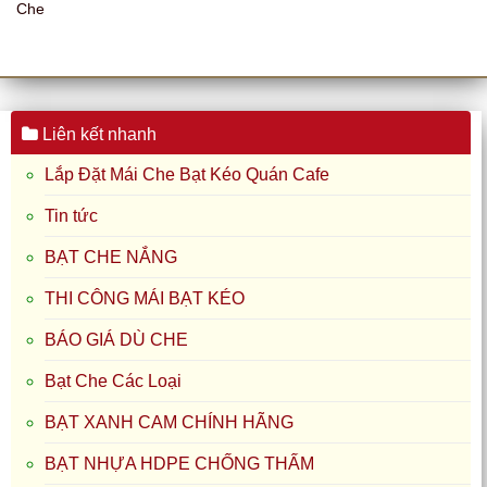
Che
Liên kết nhanh
Lắp Đặt Mái Che Bạt Kéo Quán Cafe
Tin tức
BẠT CHE NẮNG
THI CÔNG MÁI BẠT KÉO
BÁO GIÁ DÙ CHE
Bạt Che Các Loại
BẠT XANH CAM CHÍNH HÃNG
BẠT NHỰA HDPE CHỐNG THẤM