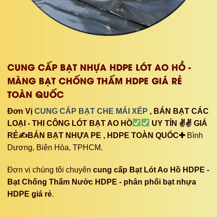
CUNG CẤP BẠT NHỰA HDPE LÓT AO HỒ -
MÀNG BẠT CHỐNG THẤM HDPE GIÁ RẺ
TOÀN QUỐC
Đơn Vị
CUNG CẤP BẠT CHE MÁI XẾP
, BÁN BẠT CÁC
LOẠI - THI CÔNG LÓT BẠT AO HỒ
UY TÍN ✌✌ GIÁ
RẺ✍BÁN BẠT NHỰA PE , HDPE TOÀN QUỐC✚
Bình
Dương, Biên Hòa, TPHCM.
Đơn vị chúng tôi chuyên
cung cấp Bạt Lót Ao Hồ HDPE -
Bạt Chống Thấm Nước HDPE - phân phối bạt nhựa
HDPE giá rẻ
.