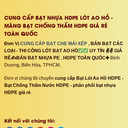
CUNG CẤP BẠT NHỰA HDPE LÓT AO HỒ -
MÀNG BẠT CHỐNG THẤM HDPE GIÁ RẺ
TOÀN QUỐC
Đơn Vị
CUNG CẤP BẠT CHE MÁI XẾP
, BÁN BẠT CÁC
LOẠI - THI CÔNG LÓT BẠT AO HỒ
UY TÍN ✌✌ GIÁ
RẺ✍BÁN BẠT NHỰA PE , HDPE TOÀN QUỐC✚
Bình
Dương, Biên Hòa, TPHCM.
Đơn vị chúng tôi chuyên
cung cấp Bạt Lót Ao Hồ HDPE -
Bạt Chống Thấm Nước HDPE - phân phối bạt nhựa
HDPE giá rẻ
.
Kết nối với chúng tôi: