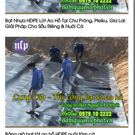
Bạt Nhựa HDPE Lót Ao Hồ Tại Chư Prông, Pleiku, Gia Lai:
Giải Pháp Cho Sầu Riêng & Nuôi Cá
Bảng giá bạt lót ao hồ HDPE nuôi tôm cá