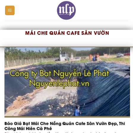
Skip
to
content
MÁI CHE QUÁN CAFE SÂN VƯỜN
Báo Giá Bạt Mái Che Nắng Quán Cafe Sân Vườn Đẹp, Thi
Công Mái Hiên Cà Phê