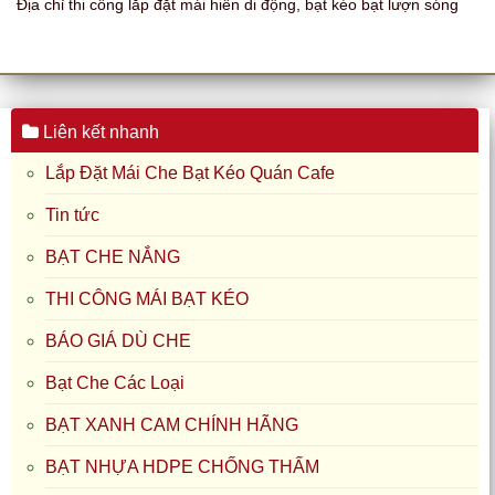
Địa chỉ thi công lắp đặt mái hiên di động, bạt kéo bạt lượn sóng
Liên kết nhanh
Lắp Đặt Mái Che Bạt Kéo Quán Cafe
Tin tức
BẠT CHE NẮNG
THI CÔNG MÁI BẠT KÉO
BÁO GIÁ DÙ CHE
Bạt Che Các Loại
BẠT XANH CAM CHÍNH HÃNG
BẠT NHỰA HDPE CHỐNG THẤM