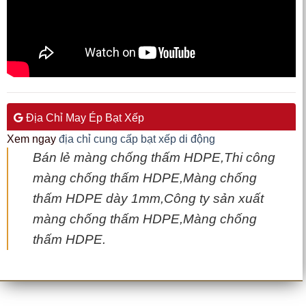
Địa Chỉ May Ép Bạt Xếp
Xem ngay
địa chỉ cung cấp bạt xếp di động
Bán lẻ màng chống thấm HDPE,Thi công
màng chống thấm HDPE,Màng chống
thấm HDPE dày 1mm,Công ty sản xuất
màng chống thấm HDPE,Màng chống
thấm HDPE.