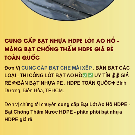
CUNG CẤP BẠT NHỰA HDPE LÓT AO HỒ -
MÀNG BẠT CHỐNG THẤM HDPE GIÁ RẺ
TOÀN QUỐC
Đơn Vị
CUNG CẤP BẠT CHE MÁI XẾP
, BÁN BẠT CÁC
LOẠI - THI CÔNG LÓT BẠT AO HỒ
UY TÍN ✌✌ GIÁ
RẺ✍BÁN BẠT NHỰA PE , HDPE TOÀN QUỐC✚
Bình
Dương, Biên Hòa, TPHCM.
Đơn vị chúng tôi chuyên
cung cấp Bạt Lót Ao Hồ HDPE -
Bạt Chống Thấm Nước HDPE - phân phối bạt nhựa
HDPE giá rẻ
.