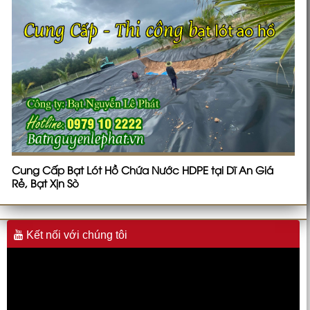
Cung Cấp Bạt Lót Hồ Chứa Nước HDPE tại Dĩ An Giá
Rẻ, Bạt Xịn Sò
Kết nối với chúng tôi