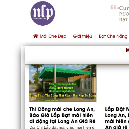
Skip
to
content
Mái Che Đẹp
Giới thiệu
Bạt Che Nắng
Thi Công mái che Long An,
Lắp Đặt 
Báo Giá Lắp Bạt mái hiên
Long An, 
di động tại Long An Giá Rẻ
mái hiên 
An giá rẻ
Địa Chỉ Lắp đặt mái che, mái hiên di