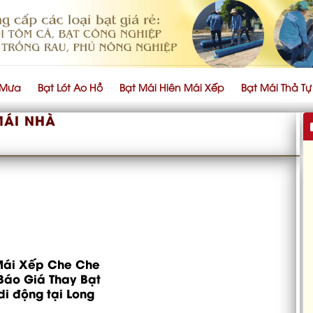
 Mưa
Bạt Lót Ao Hồ
Bạt Mái Hiên Mái Xếp
Bạt Mái Thả T
MÁI NHÀ
Mái Xếp Che Che
Báo Giá Thay Bạt
di động tại Long