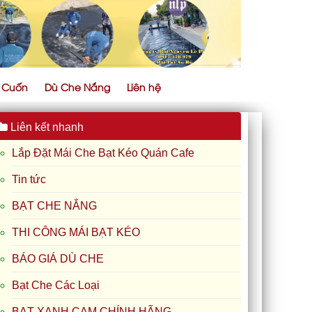
ự Cuốn
Dù Che Nắng
Liên hệ
Liên kết nhanh
Lắp Đặt Mái Che Bạt Kéo Quán Cafe
Tin tức
BẠT CHE NẮNG
THI CÔNG MÁI BẠT KÉO
BÁO GIÁ DÙ CHE
Bạt Che Các Loại
BẠT XANH CAM CHÍNH HÃNG