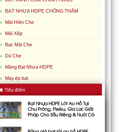
BẠT NHỰA HDPE CHỐNG THẤM
Mái Hiên Che
Mái Xếp
Bạc Mái Che
Dù Che
Màng Bạt Nhựa HDPE
May ép bạt
Tiêu điểm
Bạt Nhựa HDPE Lót Ao Hồ Tại
Chư Prông, Pleiku, Gia Lai: Giải
Pháp Cho Sầu Riêng & Nuôi Cá
Bảng giá bạt lót ao hồ HDPE