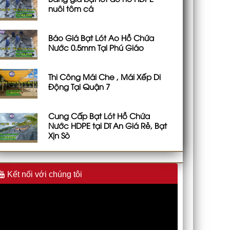
nuôi tôm cá
Báo Giá Bạt Lót Ao Hồ Chứa
Nước 0.5mm Tại Phú Giáo
Thi Công Mái Che , Mái Xếp Di
Động Tại Quận 7
Cung Cấp Bạt Lót Hồ Chứa
Nước HDPE tại Dĩ An Giá Rẻ, Bạt
Xịn Sò
Kết nối với chúng tôi