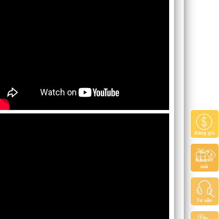
Bảng giá
Khuyến
mãi
Tư vấn