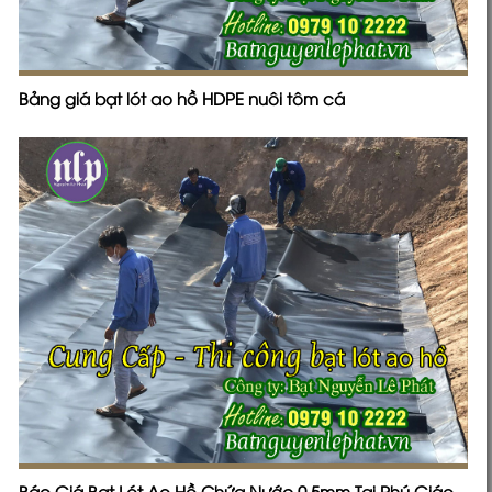
Bảng giá bạt lót ao hồ HDPE nuôi tôm cá
Báo Giá Bạt Lót Ao Hồ Chứa Nước 0.5mm Tại Phú Giáo