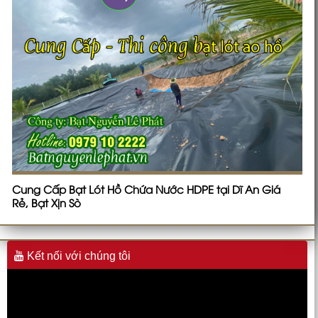
Cung Cấp Bạt Lót Hồ Chứa Nước HDPE tại Dĩ An Giá
Rẻ, Bạt Xịn Sò
Kết nối với chúng tôi