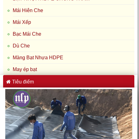
Mái Hiên Che
Mái Xếp
Bạc Mái Che
Dù Che
Màng Bạt Nhựa HDPE
May ép bạt
Tiêu điểm