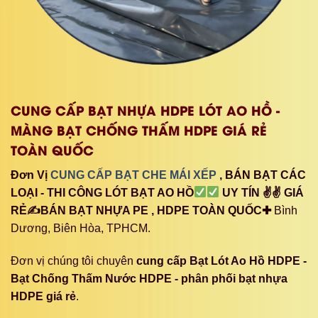
CUNG CẤP BẠT NHỰA HDPE LÓT AO HỒ -
MÀNG BẠT CHỐNG THẤM HDPE GIÁ RẺ
TOÀN QUỐC
Đơn Vị
CUNG CẤP BẠT CHE MÁI XẾP
, BÁN BẠT CÁC
LOẠI - THI CÔNG LÓT BẠT AO HỒ
UY TÍN ✌✌ GIÁ
RẺ✍BÁN BẠT NHỰA PE , HDPE TOÀN QUỐC✚
Bình
Dương, Biên Hòa, TPHCM.
Đơn vị chúng tôi chuyên
cung cấp Bạt Lót Ao Hồ HDPE -
Bạt Chống Thấm Nước HDPE - phân phối bạt nhựa
HDPE giá rẻ
.