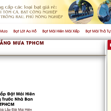
 Mưa
Bạt Lót Ao Hồ
Bạt Mái Hiên Mái Xếp
Bạt Mái Thả T
NẮNG MƯA TPHCM
Lắp Đặt Mái Hiên
 Trước Nhà Ban
 TPHCM
Giá Lắp Đặt Mái Hiên