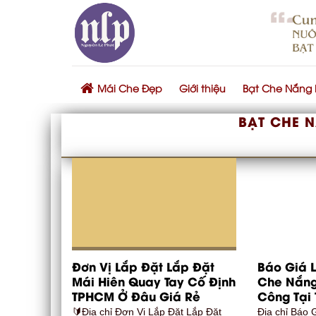
Skip
to
content
Mái Che Đẹp
Giới thiệu
Bạt Che Nắng
BẠT CHE 
Đơn Vị Lắp Đặt Lắp Đặt
Báo Giá 
Mái Hiên Quay Tay Cố Định
Che Nắng
TPHCM Ở Đâu Giá Rẻ
Công Tại
🔰Địa chỉ Đơn Vị Lắp Đặt Lắp Đặt
Địa chỉ Báo 