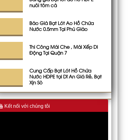
nuôi tôm cá
Báo Giá Bạt Lót Ao Hồ Chứa
Nước 0.5mm Tại Phú Giáo
Thi Công Mái Che , Mái Xếp Di
Động Tại Quận 7
Cung Cấp Bạt Lót Hồ Chứa
Nước HDPE tại Dĩ An Giá Rẻ, Bạt
Xịn Sò
Kết nối với chúng tôi