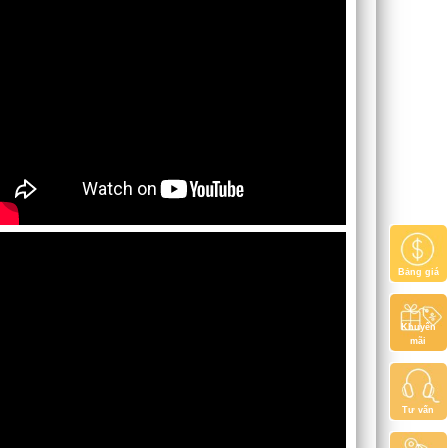
Bảng giá
Khuyến
mãi
Tư vấn