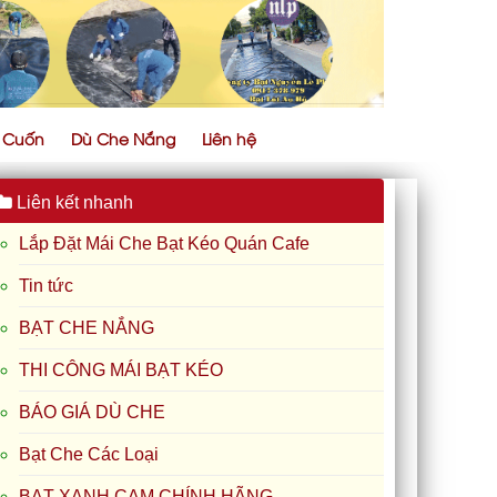
ự Cuốn
Dù Che Nắng
Liên hệ
Liên kết nhanh
Lắp Đặt Mái Che Bạt Kéo Quán Cafe
Tin tức
BẠT CHE NẮNG
THI CÔNG MÁI BẠT KÉO
BÁO GIÁ DÙ CHE
Bạt Che Các Loại
BẠT XANH CAM CHÍNH HÃNG