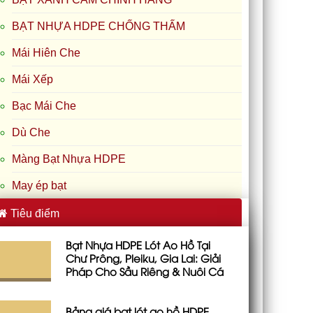
BẠT NHỰA HDPE CHỐNG THẤM
Mái Hiên Che
Mái Xếp
Bạc Mái Che
Dù Che
Màng Bạt Nhựa HDPE
May ép bạt
Tiêu điểm
Bạt Nhựa HDPE Lót Ao Hồ Tại
Chư Prông, Pleiku, Gia Lai: Giải
Pháp Cho Sầu Riêng & Nuôi Cá
Bảng giá bạt lót ao hồ HDPE