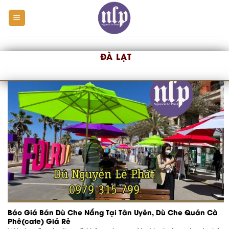
Skip
to
content
ĐÀ LẠT
Báo Giá Bán Dù Che Nắng Tại Tân Uyên, Dù Che Quán Cà
Phê(cafe) Giá Rẻ