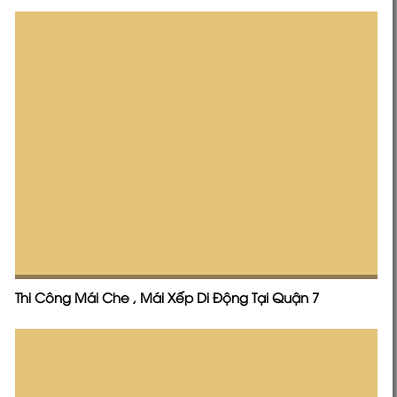
Thi Công Mái Che , Mái Xếp Di Động Tại Quận 7