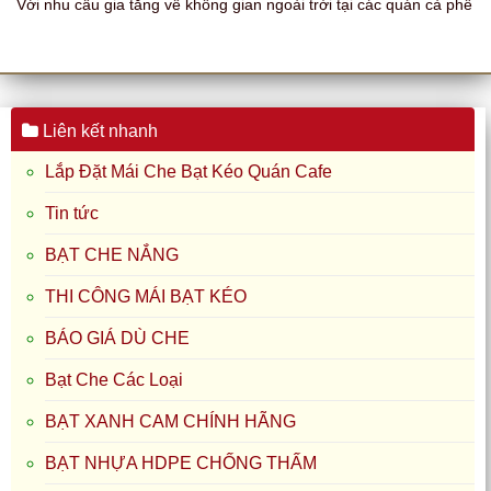
Với nhu cầu gia tăng về không gian ngoài trời tại các quán cà phê
Liên kết nhanh
Lắp Đặt Mái Che Bạt Kéo Quán Cafe
Tin tức
BẠT CHE NẮNG
THI CÔNG MÁI BẠT KÉO
BÁO GIÁ DÙ CHE
Bạt Che Các Loại
BẠT XANH CAM CHÍNH HÃNG
BẠT NHỰA HDPE CHỐNG THẤM