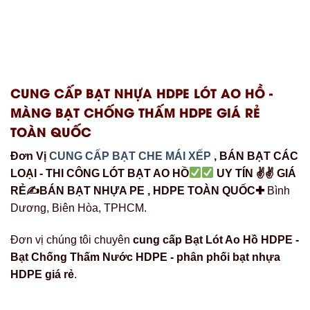
CUNG CẤP BẠT NHỰA HDPE LÓT AO HỒ -
MÀNG BẠT CHỐNG THẤM HDPE GIÁ RẺ
TOÀN QUỐC
Đơn Vị
CUNG CẤP BẠT CHE MÁI XẾP
, BÁN BẠT CÁC
LOẠI - THI CÔNG LÓT BẠT AO HỒ
UY TÍN ✌✌ GIÁ
RẺ✍BÁN BẠT NHỰA PE , HDPE TOÀN QUỐC✚
Bình
Dương, Biên Hòa, TPHCM.
Đơn vị chúng tôi chuyên
cung cấp Bạt Lót Ao Hồ HDPE -
Bạt Chống Thấm Nước HDPE - phân phối bạt nhựa
HDPE giá rẻ
.