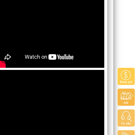
Bảng giá
Khuyến
mãi
Tư vấn