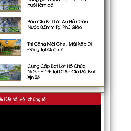
nuôi tôm cá
Báo Giá Bạt Lót Ao Hồ Chứa
Nước 0.5mm Tại Phú Giáo
Thi Công Mái Che , Mái Xếp Di
Động Tại Quận 7
Cung Cấp Bạt Lót Hồ Chứa
Nước HDPE tại Dĩ An Giá Rẻ, Bạt
Xịn Sò
Kết nối với chúng tôi