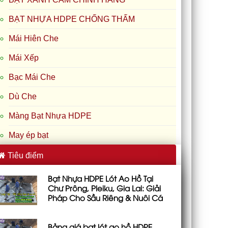
BẠT NHỰA HDPE CHỐNG THẤM
Mái Hiên Che
Mái Xếp
Bạc Mái Che
Dù Che
Màng Bạt Nhựa HDPE
May ép bạt
Tiêu điểm
Bạt Nhựa HDPE Lót Ao Hồ Tại
Chư Prông, Pleiku, Gia Lai: Giải
Pháp Cho Sầu Riêng & Nuôi Cá
Bảng giá bạt lót ao hồ HDPE