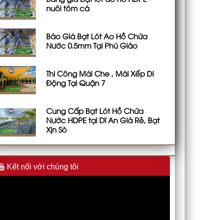
nuôi tôm cá
Báo Giá Bạt Lót Ao Hồ Chứa
Nước 0.5mm Tại Phú Giáo
Thi Công Mái Che , Mái Xếp Di
Động Tại Quận 7
Cung Cấp Bạt Lót Hồ Chứa
Nước HDPE tại Dĩ An Giá Rẻ, Bạt
Xịn Sò
Kết nối với chúng tôi