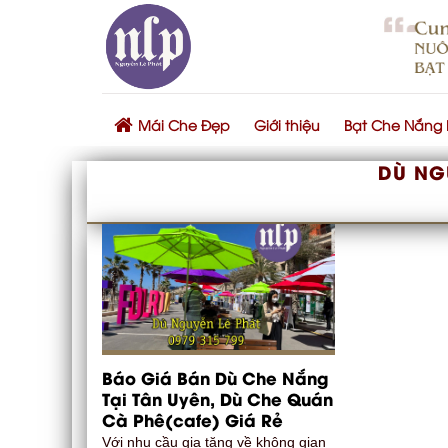
Skip
to
content
Mái Che Đẹp
Giới thiệu
Bạt Che Nắng
DÙ NG
Báo Giá Bán Dù Che Nắng
Tại Tân Uyên, Dù Che Quán
Cà Phê(cafe) Giá Rẻ
Với nhu cầu gia tăng về không gian