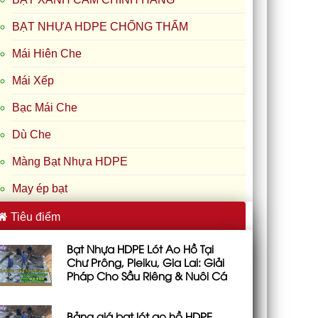
BẠT NHỰA HDPE CHỐNG THẤM
Mái Hiên Che
Mái Xếp
Bạc Mái Che
Dù Che
Màng Bạt Nhựa HDPE
May ép bạt
Tiêu điểm
Bạt Nhựa HDPE Lót Ao Hồ Tại
Chư Prông, Pleiku, Gia Lai: Giải
Pháp Cho Sầu Riêng & Nuôi Cá
Bảng giá bạt lót ao hồ HDPE