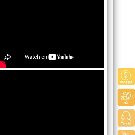
Bảng giá
Khuyến
mãi
Tư vấn