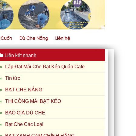
ự Cuốn
Dù Che Nắng
Liên hệ
Liên kết nhanh
Lắp Đặt Mái Che Bạt Kéo Quán Cafe
Tin tức
BẠT CHE NẮNG
THI CÔNG MÁI BẠT KÉO
BÁO GIÁ DÙ CHE
Bạt Che Các Loại
BẠT XANH CAM CHÍNH HÃNG