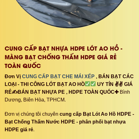
CUNG CẤP BẠT NHỰA HDPE LÓT AO HỒ -
MÀNG BẠT CHỐNG THẤM HDPE GIÁ RẺ
TOÀN QUỐC
Đơn Vị
CUNG CẤP BẠT CHE MÁI XẾP
, BÁN BẠT CÁC
LOẠI - THI CÔNG LÓT BẠT AO HỒ
UY TÍN ✌✌ GIÁ
RẺ✍BÁN BẠT NHỰA PE , HDPE TOÀN QUỐC✚
Bình
Dương, Biên Hòa, TPHCM.
Đơn vị chúng tôi chuyên
cung cấp Bạt Lót Ao Hồ HDPE -
Bạt Chống Thấm Nước HDPE - phân phối bạt nhựa
HDPE giá rẻ
.