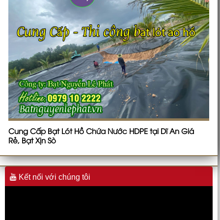
Cung Cấp Bạt Lót Hồ Chứa Nước HDPE tại Dĩ An Giá
Rẻ, Bạt Xịn Sò
Kết nối với chúng tôi