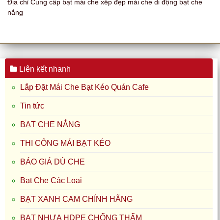
Địa chỉ Cung cấp bạt mái che xếp đẹp mái che di động bạt che
nắng
Liên kết nhanh
Lắp Đặt Mái Che Bạt Kéo Quán Cafe
Tin tức
BẠT CHE NẮNG
THI CÔNG MÁI BẠT KÉO
BÁO GIÁ DÙ CHE
Bạt Che Các Loại
BẠT XANH CAM CHÍNH HÃNG
BẠT NHỰA HDPE CHỐNG THẤM