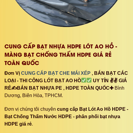
CUNG CẤP BẠT NHỰA HDPE LÓT AO HỒ -
MÀNG BẠT CHỐNG THẤM HDPE GIÁ RẺ
TOÀN QUỐC
Đơn Vị
CUNG CẤP BẠT CHE MÁI XẾP
, BÁN BẠT CÁC
LOẠI - THI CÔNG LÓT BẠT AO HỒ
UY TÍN ✌✌ GIÁ
RẺ✍BÁN BẠT NHỰA PE , HDPE TOÀN QUỐC✚
Bình
Dương, Biên Hòa, TPHCM.
Đơn vị chúng tôi chuyên
cung cấp Bạt Lót Ao Hồ HDPE -
Bạt Chống Thấm Nước HDPE - phân phối bạt nhựa
HDPE giá rẻ
.