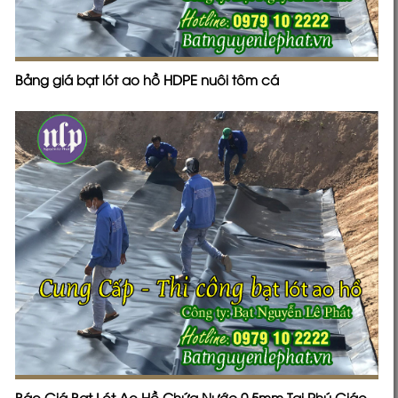
Bảng giá bạt lót ao hồ HDPE nuôi tôm cá
Báo Giá Bạt Lót Ao Hồ Chứa Nước 0.5mm Tại Phú Giáo