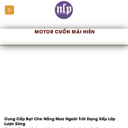
Skip
to
content
MOTOR CUỐN MÁI HIÊN
Cung Cấp Bạt Che Nắng Mưa Ngoài Trời Dạng Xếp Lớp
Lượn Sóng