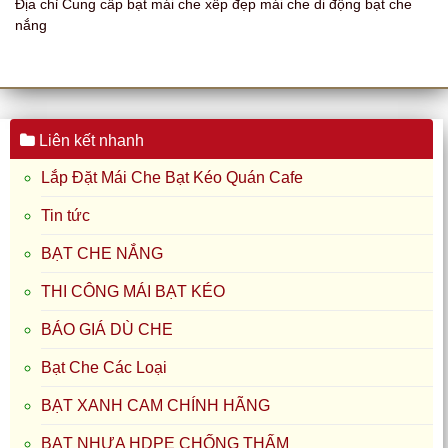
Địa chỉ Cung cấp bạt mái che xếp đẹp mái che di động bạt che
nắng
Liên kết nhanh
Lắp Đặt Mái Che Bạt Kéo Quán Cafe
Tin tức
BẠT CHE NẮNG
THI CÔNG MÁI BẠT KÉO
BÁO GIÁ DÙ CHE
Bạt Che Các Loại
BẠT XANH CAM CHÍNH HÃNG
BẠT NHỰA HDPE CHỐNG THẤM