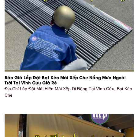
Báo Giá Lắp Đặt Bạt Kéo Mái Xếp Che Nắng Mưa Ngoài
Trời Tại Vĩnh Cửu Giá Rẻ
Địa Chỉ Lắp Đặt Mái Hiên Mái Xếp Di Động Tại Vĩnh Cửu, Bạt Kéo
Che