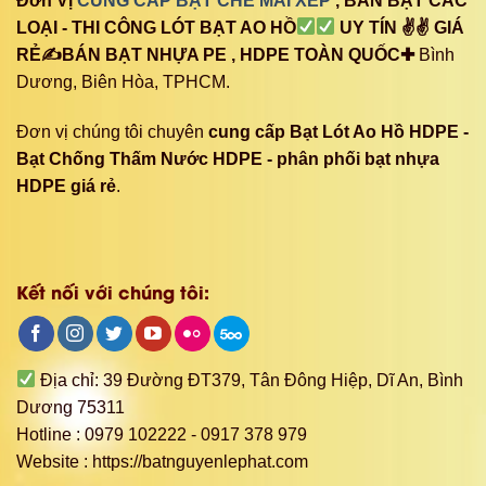
Đơn Vị
CUNG CẤP BẠT CHE MÁI XẾP
, BÁN BẠT CÁC
LOẠI - THI CÔNG LÓT BẠT AO HỒ
UY TÍN ✌✌ GIÁ
RẺ✍BÁN BẠT NHỰA PE , HDPE TOÀN QUỐC✚
Bình
Dương, Biên Hòa, TPHCM.
Đơn vị chúng tôi chuyên
cung cấp Bạt Lót Ao Hồ HDPE -
Bạt Chống Thấm Nước HDPE - phân phối bạt nhựa
HDPE giá rẻ
.
Kết nối với chúng tôi:
Địa chỉ: 39 Đường ĐT379, Tân Đông Hiệp, Dĩ An, Bình
Dương 75311
Hotline : 0979 102222 - 0917 378 979
Website : https://batnguyenlephat.com