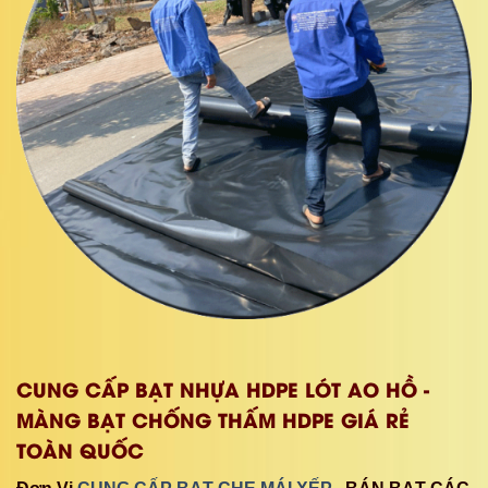
CUNG CẤP BẠT NHỰA HDPE LÓT AO HỒ -
MÀNG BẠT CHỐNG THẤM HDPE GIÁ RẺ
TOÀN QUỐC