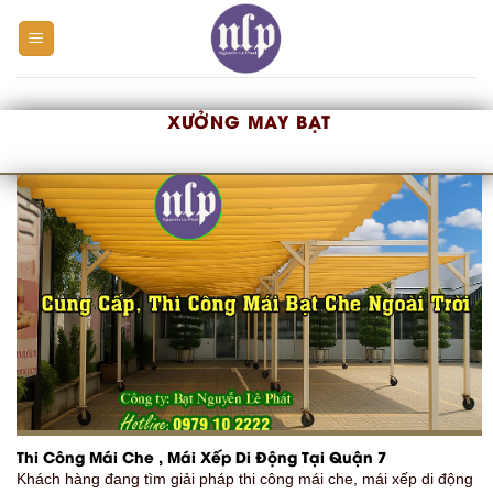
Skip
to
content
XƯỞNG MAY BẠT
Thi Công Mái Che , Mái Xếp Di Động Tại Quận 7
Khách hàng đang tìm giải pháp thi công mái che, mái xếp di động