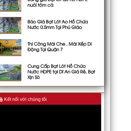
nuôi tôm cá
Báo Giá Bạt Lót Ao Hồ Chứa
Nước 0.5mm Tại Phú Giáo
Thi Công Mái Che , Mái Xếp Di
Động Tại Quận 7
Cung Cấp Bạt Lót Hồ Chứa
Nước HDPE tại Dĩ An Giá Rẻ, Bạt
Xịn Sò
Kết nối với chúng tôi