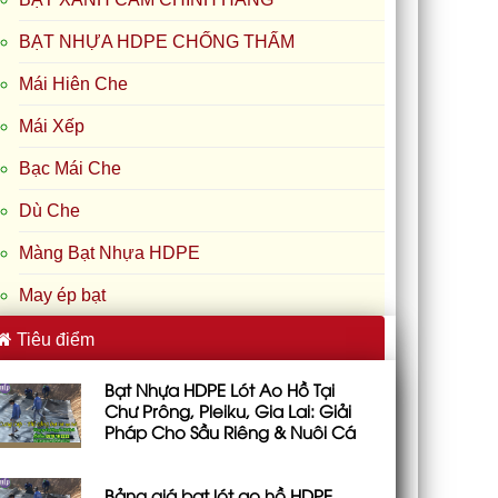
BẠT NHỰA HDPE CHỐNG THẤM
Mái Hiên Che
Mái Xếp
Bạc Mái Che
Dù Che
Màng Bạt Nhựa HDPE
May ép bạt
Tiêu điểm
Bạt Nhựa HDPE Lót Ao Hồ Tại
Chư Prông, Pleiku, Gia Lai: Giải
Pháp Cho Sầu Riêng & Nuôi Cá
Bảng giá bạt lót ao hồ HDPE