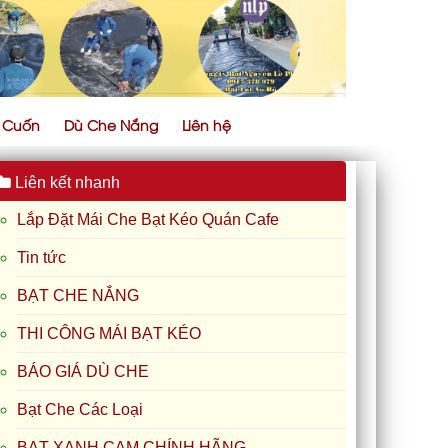
ự Cuốn
Dù Che Nắng
Liên hệ
Liên kết nhanh
Lắp Đặt Mái Che Bạt Kéo Quán Cafe
Tin tức
BẠT CHE NẮNG
THI CÔNG MÁI BẠT KÉO
BÁO GIÁ DÙ CHE
Bạt Che Các Loại
BẠT XANH CAM CHÍNH HÃNG