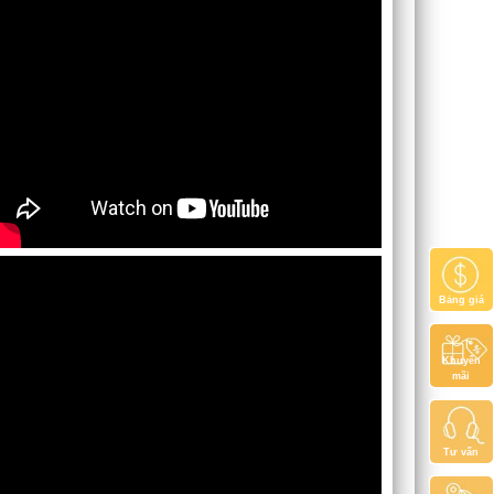
Bảng giá
Khuyến
mãi
Tư vấn