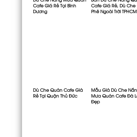
Cafe Giá Rẻ Tại Bình
Cafe Giá Rẻ, Dù Che
Dương
Phê Ngoài Trời TPHCM
Dù Che Quán Cafe Giá
Mẫu Giá Dù Che Nắ
Rẻ Tại Quận Thủ Đức
Mưa Quán Cafe Đà L
Đẹp