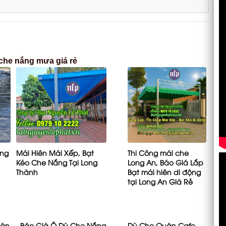
 che nắng mưa giá rẻ
ộng
Mái Hiên Mái Xếp, Bạt
Thi Công mái che
Kéo Che Nắng Tại Long
Long An, Báo Giá Lắp
Thành
Bạt mái hiên di động
tại Long An Giá Rẻ
uán
Báo Giá Ô Dù Che Nắng
Dù Che Quán Cafe