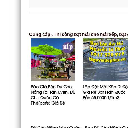
Cung cấp , Thi công bạt mái che mái xếp, bạt
Báo Giá Bán Dù Che
Lắp Đặt Mái Xếp Di Đ
Nắng Tại Tân Uyên, Dù
Giá Rẻ Bạt Hàn Quốc
Che Quán Cà
Bền 65.0000đ/1m2
Phê(cafe) Giá Rẻ
Dù Che Nắng Mưa Quán
Bán Dù Che Nắng Q