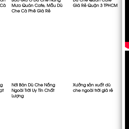
 Cà
Mưa Quán Cafe, Mẫu Dù
Giá Rẻ Quận 3 TPHCM
Che Cà Phê Giá Rẻ
ng
Nới Bán Dù Che Nắng
Xưởng sản xuất dù
ạt
Ngoài Trời Uy Tín Chất
che ngoài trời giá rẻ
Lượng