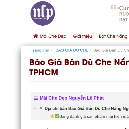
Skip
to
content
Mái Che Đẹp
Giới thiệu
Bạt Che Nắng
Trang chủ
›
BÁO GIÁ DÙ CHE
›
Báo Giá Bán Dù Ch
Báo Giá Bán Dù Che Nắn
TPHCM
Mái Che Đẹp Nguyễn Lê Phát
Địa chỉ bán Báo Giá Bán Dù Che Nắng Ng
Bảng đánh giá sản phẩm mái hiên mái 