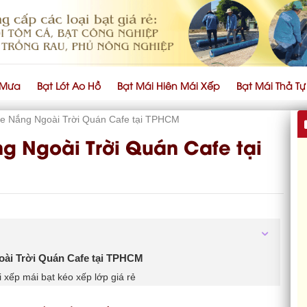
 Mưa
Bạt Lót Ao Hồ
Bạt Mái Hiên Mái Xếp
Bạt Mái Thả T
e Nắng Ngoài Trời Quán Cafe tại TPHCM
g Ngoài Trời Quán Cafe tại
oài Trời Quán Cafe tại TPHCM
xếp mái bạt kéo xếp lớp giá rẻ