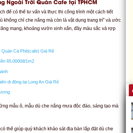
ng Ngoài Trời Quán Cafe tại TPHCM
 để có thể tư vấn và thực thi công trình một cách tiết
không chỉ che nắng mà còn là vật dụng trang trí” và ước
lãng mạng, khoảng vườn xinh xắn, đầy màu sắc và rợp
 Quán Cà Phê(cafe) Giá Rẻ
Bền 65.0000đ/1m2
hành
iên di động tại Long An Giá Rẻ
Dương
những mẫu ô, mẫu dù che nắng mưa độc đáo, sáng tạo mà
có thể giúp quý khách khảo sát địa bàn lắp đặt dù che