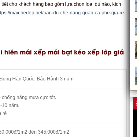
 tiết cho khách hàng bao gồm lựa chọn loại dù nào, kích
ttps://maichedep.net/ban-du-che-nang-quan-ca-phe-gia-re-
 hiên mái xếp mái bạt kéo xếp lớp giá
Sung Hàn Quốc, Bảo Hành 3 năm
p chống nắng mưa cực tốt.
-10 năm.
á rẻ
 150.000đ/1m2 đến 345.000đ/1m2