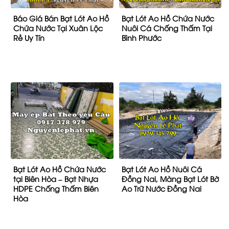
Báo Giá Bán Bạt Lót Ao Hồ
Bạt Lót Ao Hồ Chứa Nước
Chứa Nước Tại Xuân Lộc
Nuôi Cá Chống Thấm Tại
Rẻ Uy Tín
Bình Phước
Bạt Lót Ao Hồ Chứa Nước
Bạt Lót Ao Hồ Nuôi Cá
tại Biên Hòa – Bạt Nhựa
Đồng Nai, Màng Bạt Lót Bờ
HDPE Chống Thấm Biên
Ao Trữ Nước Đồng Nai
Hòa