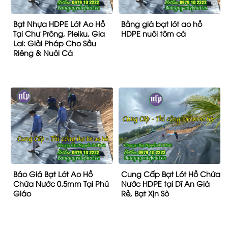
Bạt Nhựa HDPE Lót Ao Hồ
Bảng giá bạt lót ao hồ
Tại Chư Prông, Pleiku, Gia
HDPE nuôi tôm cá
Lai: Giải Pháp Cho Sầu
Riêng & Nuôi Cá
Báo Giá Bạt Lót Ao Hồ
Cung Cấp Bạt Lót Hồ Chứa
Chứa Nước 0.5mm Tại Phú
Nước HDPE tại Dĩ An Giá
Giáo
Rẻ, Bạt Xịn Sò