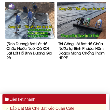
[Bình Dương] Bạt Lót Hồ
Thi Công Lót Bạt Hồ Chứa
Chứa Nước Nuôi Cá KOI,
Nước tại Bình Phước, Hầm
Bạt Lót Hồ Bình Dương Giá
Biogas Màng Chống Thám
Rẻ
HDPE
Liên kết nhanh
Lắp Đặt Mái Che Bạt Kéo Quán Cafe