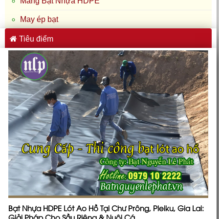
Màng Bạt Nhựa HDPE
May ép bạt
Tiêu điểm
Bạt Nhựa HDPE Lót Ao Hồ Tại Chư Prông, Pleiku, Gia Lai:
Giải Pháp Cho Sầu Riêng & Nuôi Cá