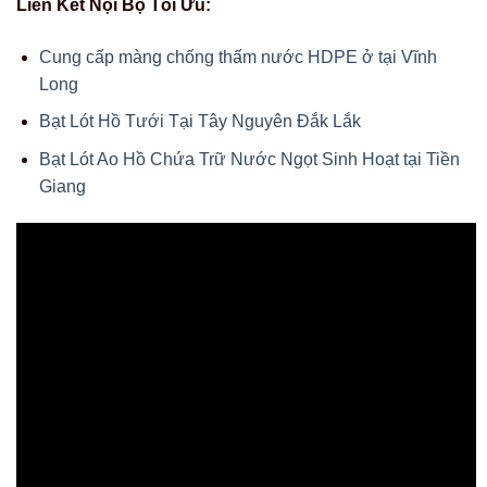
Liên Kết Nội Bộ Tối Ưu:
Cung cấp màng chống thấm nước HDPE ở tại Vĩnh
Long
Bạt Lót Hồ Tưới Tại Tây Nguyên Đắk Lắk
Bạt Lót Ao Hồ Chứa Trữ Nước Ngọt Sinh Hoạt tại Tiền
Giang