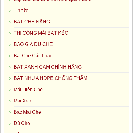
Tin tức
BẠT CHE NẮNG
THI CÔNG MÁI BẠT KÉO
BÁO GIÁ DÙ CHE
Bạt Che Các Loại
BẠT XANH CAM CHÍNH HÃNG
BẠT NHỰA HDPE CHỐNG THẤM
Mái Hiên Che
Mái Xếp
Bạc Mái Che
Dù Che