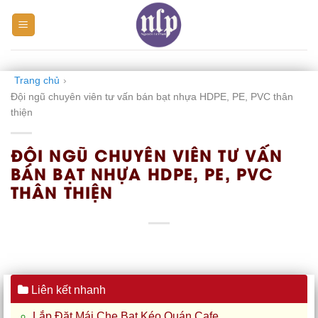
Skip
to
content
Trang chủ
›
Đội ngũ chuyên viên tư vấn bán bạt nhựa HDPE, PE, PVC thân
thiện
ĐỘI NGŨ CHUYÊN VIÊN TƯ VẤN
BÁN BẠT NHỰA HDPE, PE, PVC
THÂN THIỆN
Liên kết nhanh
Lắp Đặt Mái Che Bạt Kéo Quán Cafe