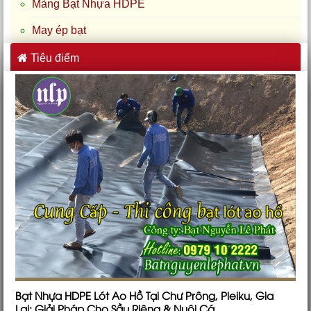
Màng Bạt Nhựa HDPE
May ép bạt
Tiêu điểm
Bạt Nhựa HDPE Lót Ao Hồ Tại Chư Prông, Pleiku, Gia
Lai: Giải Pháp Cho Sầu Riêng & Nuôi Cá