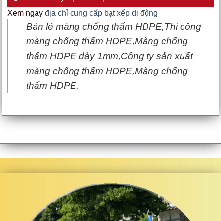
Xem ngay
địa chỉ cung cấp bạt xếp di động
Bán lẻ màng chống thấm HDPE,Thi công
màng chống thấm HDPE,Màng chống
thấm HDPE dày 1mm,Công ty sản xuất
màng chống thấm HDPE,Màng chống
thấm HDPE.