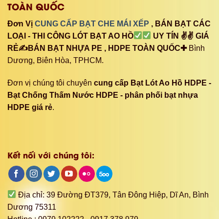
TOÀN QUỐC
Đơn Vị
CUNG CẤP BẠT CHE MÁI XẾP
, BÁN BẠT CÁC
LOẠI - THI CÔNG LÓT BẠT AO HỒ
UY TÍN ✌✌ GIÁ
RẺ✍BÁN BẠT NHỰA PE , HDPE TOÀN QUỐC✚
Bình
Dương, Biên Hòa, TPHCM.
Đơn vị chúng tôi chuyên
cung cấp Bạt Lót Ao Hồ HDPE -
Bạt Chống Thấm Nước HDPE - phân phối bạt nhựa
HDPE giá rẻ
.
Kết nối với chúng tôi:
Địa chỉ: 39 Đường ĐT379, Tân Đông Hiệp, Dĩ An, Bình
Dương 75311