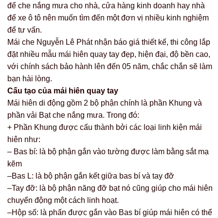
để che nắng mưa cho nhà, cửa hàng kinh doanh hay nhà
để xe ô tô nên muốn tìm đến một đơn vị nhiều kinh nghiệm
để tư vấn.
Mái che Nguyễn Lê Phát nhận báo giá thiết kế, thi công lắp
đặt nhiều mẫu mái hiên quay tay đẹp, hiện đại, độ bền cao,
với chính sách bảo hành lên đến 05 năm, chắc chắn sẽ làm
bạn hài lòng.
Cấu tạo của mái hiên quay tay
Mái hiên di động gồm 2 bộ phận chính là phần Khung và
phần vải Bạt che nắng mưa. Trong đó:
+ Phần Khung được cấu thành bởi các loại linh kiện mái
hiên như:
– Bas bí: là bộ phận gắn vào tường được làm bằng sắt mạ
kẽm
–Bas L: là bộ phận gắn kết giữa bas bí và tay đỡ
–Tay đỡ: là bộ phận năng đỡ bạt nó cũng giúp cho mái hiên
chuyển động một cách linh hoạt.
–Hộp số: là phấn được gắn vào Bas bí giúp mái hiên có thể