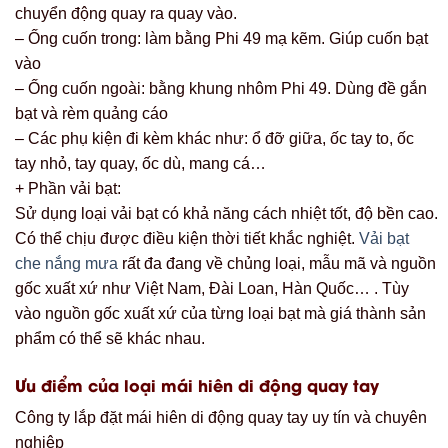
chuyển động quay ra quay vào.
– Ống cuốn trong: làm bằng Phi 49 mạ kẽm. Giúp cuốn bạt
vào
– Ống cuốn ngoài: bằng khung nhôm Phi 49. Dùng đề gắn
bạt và rèm quảng cáo
– Các phụ kiện đi kèm khác như: ổ đỡ giữa, ốc tay to, ốc
tay nhỏ, tay quay, ốc dù, mang cá…
+ Phần vải bạt:
Sử dụng loại vải bạt có khả năng cách nhiệt tốt, độ bền cao.
Có thể chịu được điều kiện thời tiết khắc nghiệt.
Vải bạt
che nắng mưa
rất đa đang về chủng loại, mẫu mã và nguồn
gốc xuất xứ như Việt Nam, Đài Loan, Hàn Quốc… . Tùy
vào nguồn gốc xuất xứ của từng loại bạt mà giá thành sản
phẩm có thể sẽ khác nhau.
Ưu điểm của loại mái hiên di động quay tay
Công ty lắp đặt mái hiên di động quay tay uy tín và chuyên
nghiệp