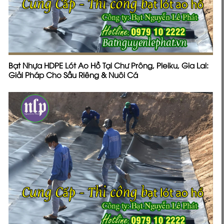
Bạt Nhựa HDPE Lót Ao Hồ Tại Chư Prông, Pleiku, Gia Lai:
Giải Pháp Cho Sầu Riêng & Nuôi Cá