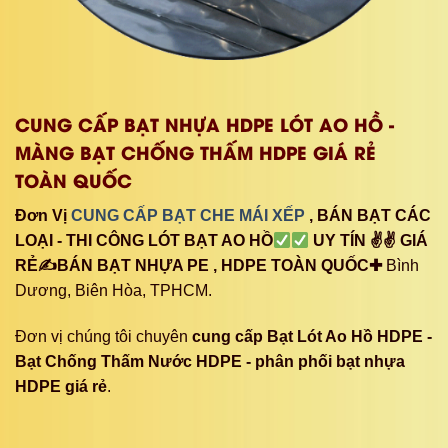
CUNG CẤP BẠT NHỰA HDPE LÓT AO HỒ -
MÀNG BẠT CHỐNG THẤM HDPE GIÁ RẺ
TOÀN QUỐC
Đơn Vị
CUNG CẤP BẠT CHE MÁI XẾP
, BÁN BẠT CÁC
LOẠI - THI CÔNG LÓT BẠT AO HỒ
UY TÍN ✌✌ GIÁ
RẺ✍BÁN BẠT NHỰA PE , HDPE TOÀN QUỐC✚
Bình
Dương, Biên Hòa, TPHCM.
Đơn vị chúng tôi chuyên
cung cấp Bạt Lót Ao Hồ HDPE -
Bạt Chống Thấm Nước HDPE - phân phối bạt nhựa
HDPE giá rẻ
.