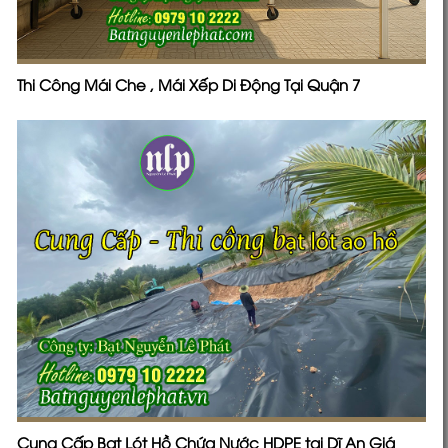
Thi Công Mái Che , Mái Xếp Di Động Tại Quận 7
Cung Cấp Bạt Lót Hồ Chứa Nước HDPE tại Dĩ An Giá