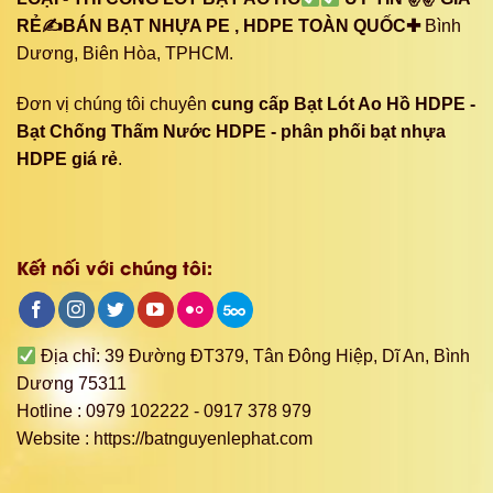
RẺ✍BÁN BẠT NHỰA PE , HDPE TOÀN QUỐC✚
Bình
Dương, Biên Hòa, TPHCM.
Đơn vị chúng tôi chuyên
cung cấp Bạt Lót Ao Hồ HDPE -
Bạt Chống Thấm Nước HDPE - phân phối bạt nhựa
HDPE giá rẻ
.
Kết nối với chúng tôi:
Địa chỉ: 39 Đường ĐT379, Tân Đông Hiệp, Dĩ An, Bình
Dương 75311
Hotline : 0979 102222 - 0917 378 979
Website : https://batnguyenlephat.com