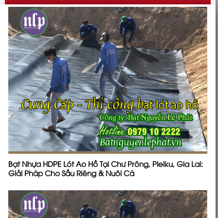
Bạt Nhựa HDPE Lót Ao Hồ Tại Chư Prông, Pleiku, Gia Lai:
Giải Pháp Cho Sầu Riêng & Nuôi Cá