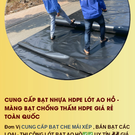
CUNG CẤP BẠT NHỰA HDPE LÓT AO HỒ -
MÀNG BẠT CHỐNG THẤM HDPE GIÁ RẺ
TOÀN QUỐC
Đơn Vị
CUNG CẤP BẠT CHE MÁI XẾP
, BÁN BẠT CÁC
LOẠI - THI CÔNG LÓT BẠT AO HỒ
UY TÍN ✌✌ GIÁ