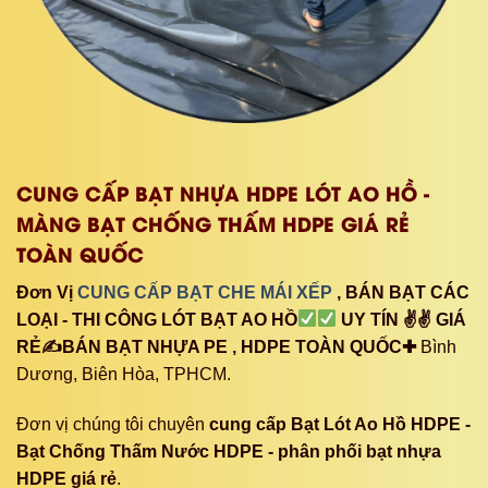
CUNG CẤP BẠT NHỰA HDPE LÓT AO HỒ -
MÀNG BẠT CHỐNG THẤM HDPE GIÁ RẺ
TOÀN QUỐC
Đơn Vị
CUNG CẤP BẠT CHE MÁI XẾP
, BÁN BẠT CÁC
LOẠI - THI CÔNG LÓT BẠT AO HỒ
UY TÍN ✌✌ GIÁ
RẺ✍BÁN BẠT NHỰA PE , HDPE TOÀN QUỐC✚
Bình
Dương, Biên Hòa, TPHCM.
Đơn vị chúng tôi chuyên
cung cấp Bạt Lót Ao Hồ HDPE -
Bạt Chống Thấm Nước HDPE - phân phối bạt nhựa
HDPE giá rẻ
.