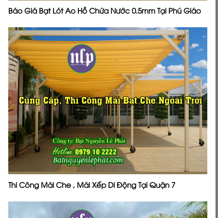
Báo Giá Bạt Lót Ao Hồ Chứa Nước 0.5mm Tại Phú Giáo
Thi Công Mái Che , Mái Xếp Di Động Tại Quận 7