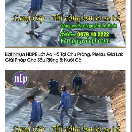
Bạt Nhựa HDPE Lót Ao Hồ Tại Chư Prông, Pleiku, Gia Lai:
Giải Pháp Cho Sầu Riêng & Nuôi Cá