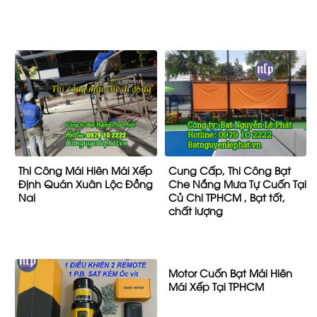
Thi Công Mái Hiên Mái Xếp
Cung Cấp, Thi Công Bạt
Định Quán Xuân Lộc Đồng
Che Nắng Mưa Tự Cuốn Tại
Nai
Củ Chi TPHCM , Bạt tốt,
chất lượng
Motor Cuốn Bạt Mái Hiên
Mái Xếp Tại TPHCM