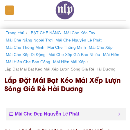
Skip
to
content
Trang chủ
›
BẠT CHE NẮNG
Mái Che Kéo Tay
Mái Che Nắng Ngoài Trời
Mái Che Nguyễn Lê Phát
Mái Che Thông Minh
Mái Che Thông Minh
Mái Che Xếp
Mái Che Xếp Di Động
Mái Che Xếp Giá Bao Nhiêu
Mái Hiên
Mái Hiên Che Ban Công
Mái Hiên Mái Xếp
›
Lắp Đặt Mái Bạt Kéo Mái Xếp Lượn Sóng Giá Rẻ Hải Dương
Lắp Đặt Mái Bạt Kéo Mái Xếp Lượn
Sóng Giá Rẻ Hải Dương
Mái Che Đẹp Nguyễn Lê Phát