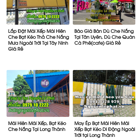
Lắp Đặt Mái Xếp Mái Hiên
Báo Giá Bán Dù Che Nắng
Che Bạt Kéo Thả Che Nắng
Tại Tân Uyên, Dù Che Quán
Mưa Ngoài Trời Tại Tây Ninh
Cà Phê(cafe) Giá Rẻ
Giá Rẻ
Mái Hiên Mái Xếp, Bạt Kéo
May Ép Bạt Mái Hiên Mái
Che Nắng Tại Long Thành
Xếp Bạt Kéo Di Động Ngoài
Trời tại Long Thành