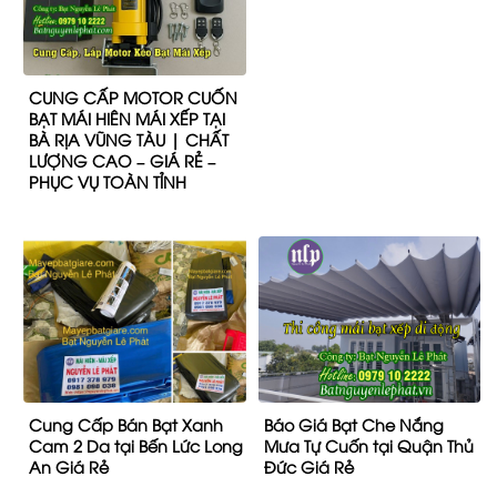
CUNG CẤP MOTOR CUỐN
BẠT MÁI HIÊN MÁI XẾP TẠI
BÀ RỊA VŨNG TÀU | CHẤT
LƯỢNG CAO – GIÁ RẺ –
PHỤC VỤ TOÀN TỈNH
Cung Cấp Bán Bạt Xanh
Báo Giá Bạt Che Nắng
Cam 2 Da tại Bến Lức Long
Mưa Tự Cuốn tại Quận Thủ
An Giá Rẻ
Đức Giá Rẻ