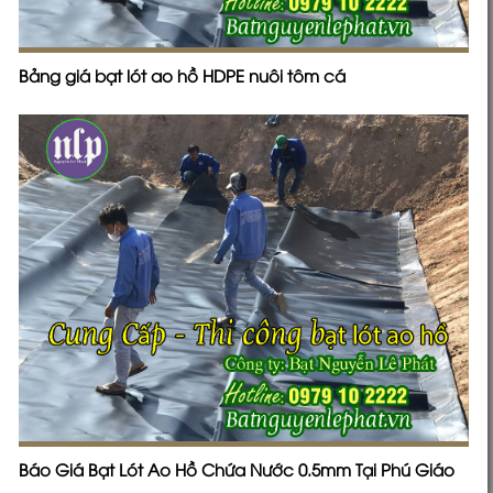
Bảng giá bạt lót ao hồ HDPE nuôi tôm cá
Báo Giá Bạt Lót Ao Hồ Chứa Nước 0.5mm Tại Phú Giáo