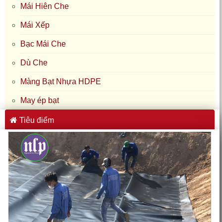
Mái Hiên Che
Mái Xếp
Bạc Mái Che
Dù Che
Màng Bạt Nhựa HDPE
May ép bạt
Tiêu điểm