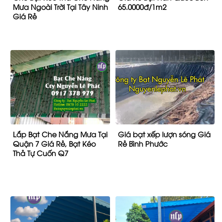
Mưa Ngoài Trời Tại Tây Ninh
65.0000đ/1m2
Giá Rẻ
Lắp Bạt Che Nắng Mưa Tại
Giá bạt xếp lượn sóng Giá
Quận 7 Giá Rẻ, Bạt Kéo
Rẻ Bình Phước
Thả Tự Cuốn Q7