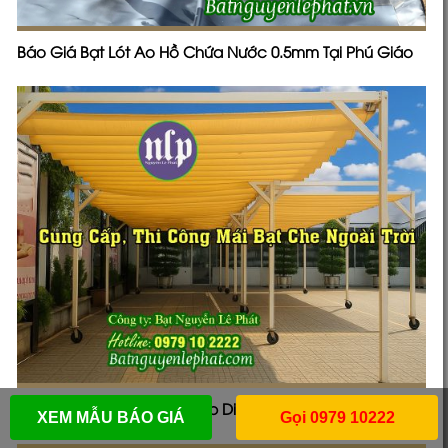
Báo Giá Bạt Lót Ao Hồ Chứa Nước 0.5mm Tại Phú Giáo
Thi Công Mái Che , Mái Xếp Di Động Tại Quận 7
XEM MẪU BÁO GIÁ
Gọi 0979 10222