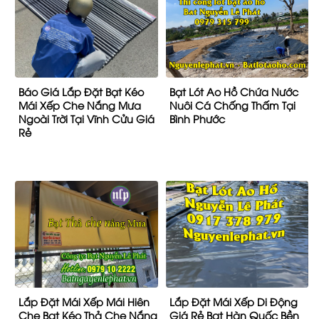
Báo Giá Lắp Đặt Bạt Kéo
Bạt Lót Ao Hồ Chứa Nước
Mái Xếp Che Nắng Mưa
Nuôi Cá Chống Thấm Tại
Ngoài Trời Tại Vĩnh Cửu Giá
Bình Phước
Rẻ
Lắp Đặt Mái Xếp Mái Hiên
Lắp Đặt Mái Xếp Di Động
Che Bạt Kéo Thả Che Nắng
Giá Rẻ Bạt Hàn Quốc Bền