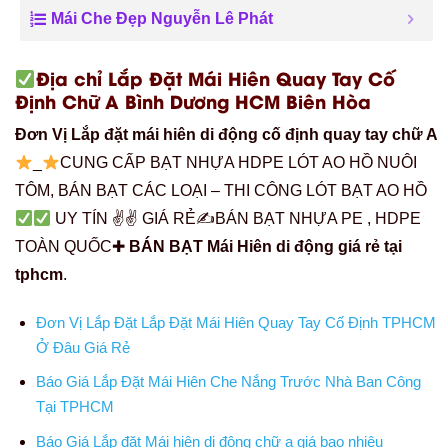
Mái Che Đẹp Nguyễn Lê Phát
Địa chỉ Lắp Đặt Mái Hiên Quay Tay Cố
Định Chữ A Bình Dương HCM Biên Hòa
Đơn Vị Lắp đặt mái hiên di động cố định quay tay chữ A
_
CUNG CẤP BẠT NHỰA HDPE LÓT AO HỒ NUÔI
TÔM, BÁN BẠT CÁC LOẠI – THI CÔNG LÓT BẠT AO HỒ
UY TÍN ✌✌ GIÁ RẺ✍BÁN BẠT NHỰA PE , HDPE
TOÀN QUỐC✚
BÁN BẠT Mái Hiên di động giá rẻ tại
tphcm
.
Đơn Vị Lắp Đặt Lắp Đặt Mái Hiên Quay Tay Cố Định TPHCM
Ở Đâu Giá Rẻ
Báo Giá Lắp Đặt Mái Hiên Che Nắng Trước Nhà Ban Công
Tại TPHCM
Báo Giá Lắp đặt Mái hiên di động chữ a giá bao nhiêu