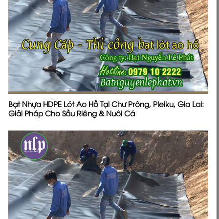
Bạt Nhựa HDPE Lót Ao Hồ Tại Chư Prông, Pleiku, Gia Lai:
Giải Pháp Cho Sầu Riêng & Nuôi Cá