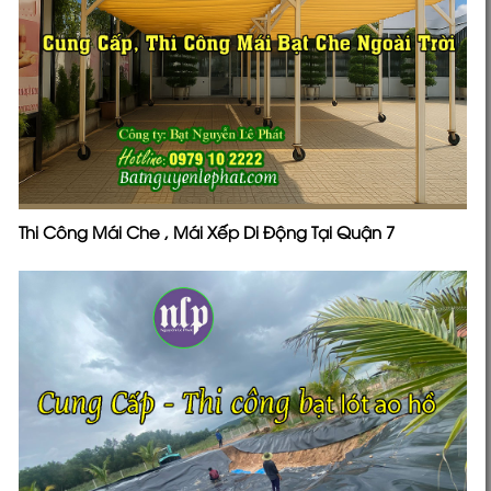
Thi Công Mái Che , Mái Xếp Di Động Tại Quận 7