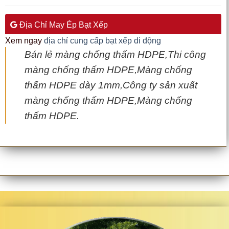
Địa Chỉ May Ép Bạt Xếp
Xem ngay
địa chỉ cung cấp bạt xếp di động
Bán lẻ màng chống thấm HDPE,Thi công
màng chống thấm HDPE,Màng chống
thấm HDPE dày 1mm,Công ty sản xuất
màng chống thấm HDPE,Màng chống
thấm HDPE.