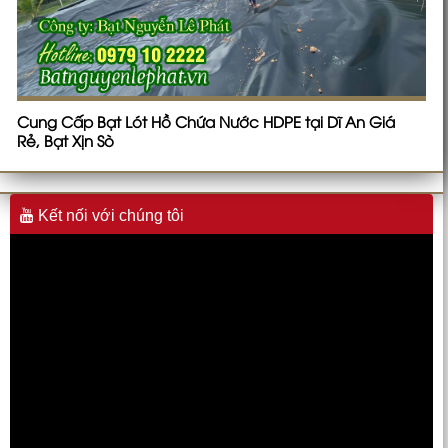
Cung Cấp Bạt Lót Hồ Chứa Nước HDPE tại Dĩ An Giá
Rẻ, Bạt Xịn Sò
Kết nối với chúng tôi