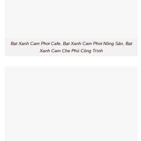
Bạt Xanh Cam Phơi Cafe, Bạt Xanh Cam Phơi Nông Sản, Bạt
Xanh Cam Che Phủ Công Trình