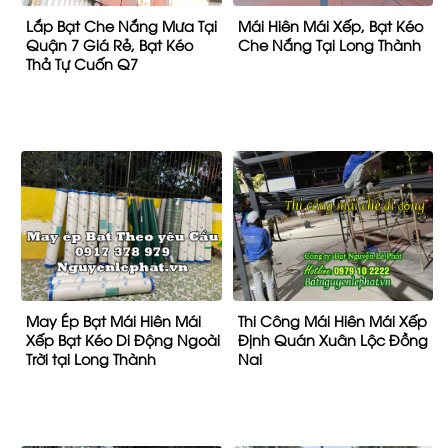
Lắp Bạt Che Nắng Mưa Tại
Mái Hiên Mái Xếp, Bạt Kéo
Quận 7 Giá Rẻ, Bạt Kéo
Che Nắng Tại Long Thành
Thả Tự Cuốn Q7
May Ép Bạt Mái Hiên Mái
Thi Công Mái Hiên Mái Xếp
Xếp Bạt Kéo Di Động Ngoài
Định Quán Xuân Lộc Đồng
Trời tại Long Thành
Nai