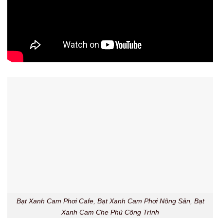
Bạt Xanh Cam Phơi Cafe, Bạt Xanh Cam Phơi Nông Sản, Bạt
Xanh Cam Che Phủ Công Trình