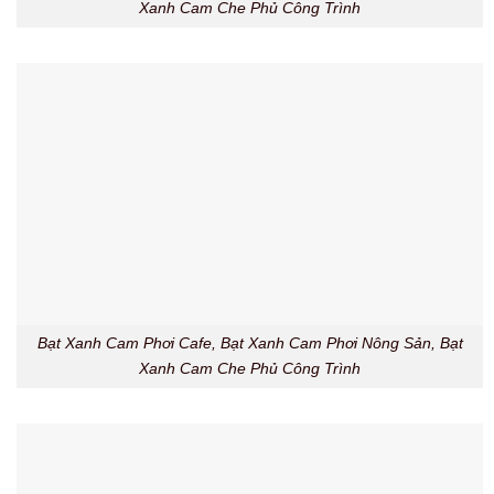
Xanh Cam Che Phủ Công Trình
Bạt Xanh Cam Phơi Cafe, Bạt Xanh Cam Phơi Nông Sản, Bạt
Xanh Cam Che Phủ Công Trình