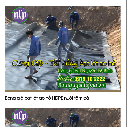
Bảng giá bạt lót ao hồ HDPE nuôi tôm cá