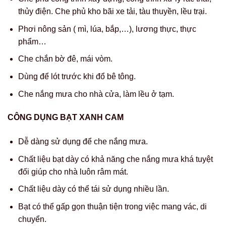
thủy điện. Che phủ kho bãi xe tải, tàu thuyền, lều trại.
Phơi nông sản ( mì, lúa, bắp,…), lương thực, thực
phẩm…
Che chắn bờ đê, mái vòm.
Dùng để lót trước khi đổ bê tông.
Che nắng mưa cho nhà cửa, làm lều ở tạm.
CÔNG DỤNG BẠT XANH CAM
Dễ dàng sử dụng để che nắng mưa.
Chất liệu bạt dày có khả năng che nắng mưa khá tuyệt
đối giúp cho nhà luôn râm mát.
Chất liệu dày có thể tái sử dụng nhiều lần.
Bạt có thể gấp gọn thuận tiện trong việc mang vác, di
chuyển.