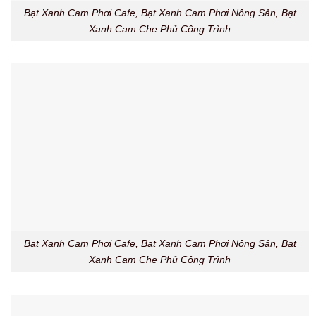
Bạt Xanh Cam Phơi Cafe, Bạt Xanh Cam Phơi Nông Sản, Bạt
Xanh Cam Che Phủ Công Trình
Bạt Xanh Cam Phơi Cafe, Bạt Xanh Cam Phơi Nông Sản, Bạt
Xanh Cam Che Phủ Công Trình