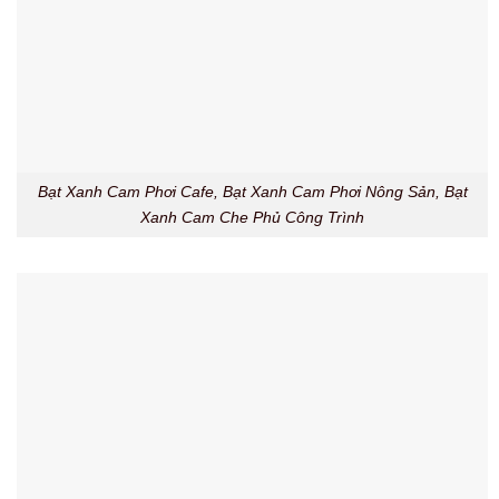
Bạt Xanh Cam Phơi Cafe, Bạt Xanh Cam Phơi Nông Sản, Bạt
Xanh Cam Che Phủ Công Trình