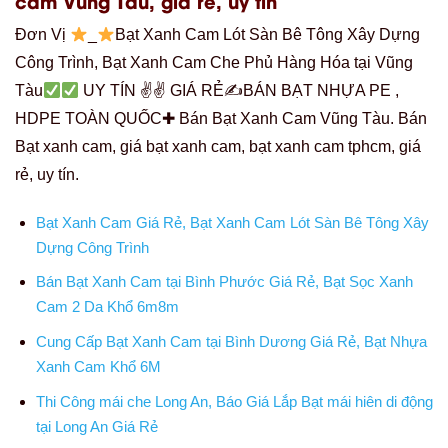
cam Vũng Tàu, giá rẻ, uy tín
Đơn Vị
_
Bạt Xanh Cam Lót Sàn Bê Tông Xây Dựng
Công Trình, Bạt Xanh Cam Che Phủ Hàng Hóa tại Vũng
Tàu
UY TÍN ✌✌ GIÁ RẺ✍BÁN BẠT NHỰA PE ,
HDPE TOÀN QUỐC✚ Bán Bạt Xanh Cam Vũng Tàu. Bán
Bạt xanh cam, giá bạt xanh cam, bạt xanh cam tphcm, giá
rẻ, uy tín.
Bạt Xanh Cam Giá Rẻ, Bạt Xanh Cam Lót Sàn Bê Tông Xây
Dựng Công Trình
Bán Bạt Xanh Cam tại Bình Phước Giá Rẻ, Bạt Sọc Xanh
Cam 2 Da Khổ 6m8m
Cung Cấp Bạt Xanh Cam tại Bình Dương Giá Rẻ, Bạt Nhựa
Xanh Cam Khổ 6M
Thi Công mái che Long An, Báo Giá Lắp Bạt mái hiên di động
tại Long An Giá Rẻ