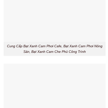
Cung Cấp Bạt Xanh Cam Phơi Cafe, Bạt Xanh Cam Phơi Nông
Sản, Bạt Xanh Cam Che Phủ Công Trình