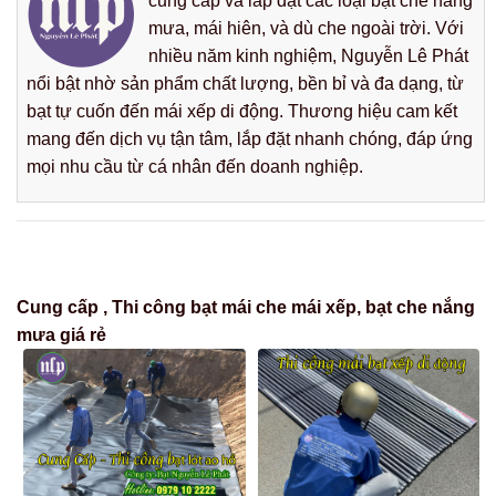
cung cấp và lắp đặt các loại bạt che nắng
mưa, mái hiên, và dù che ngoài trời. Với
nhiều năm kinh nghiệm, Nguyễn Lê Phát
nổi bật nhờ sản phẩm chất lượng, bền bỉ và đa dạng, từ
bạt tự cuốn đến mái xếp di động. Thương hiệu cam kết
mang đến dịch vụ tận tâm, lắp đặt nhanh chóng, đáp ứng
mọi nhu cầu từ cá nhân đến doanh nghiệp.
Cung cấp , Thi công bạt mái che mái xếp, bạt che nắng
mưa giá rẻ