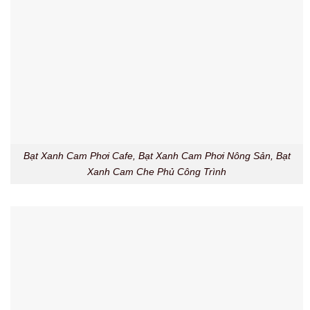
Bạt Xanh Cam Phơi Cafe, Bạt Xanh Cam Phơi Nông Sản, Bạt
Xanh Cam Che Phủ Công Trình