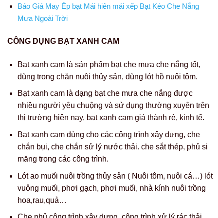
Báo Giá May Ép bạt Mái hiên mái xếp Bạt Kéo Che Nắng
Mưa Ngoài Trời
CÔNG DỤNG BẠT XANH CAM
Bạt xanh cam là sản phẩm bạt che mưa che nắng tốt,
dùng trong chăn nuôi thủy sản, dùng lót hồ nuôi tôm.
Bạt xanh cam là dạng bạt che mưa che nắng được
nhiều người yêu chuộng và sử dụng thường xuyên trên
thị trường hiện nay, bạt xanh cam giá thành rè, kinh tế.
Bạt xanh cam dùng cho các công trình xây dựng, che
chắn bụi, che chắn sử lý nước thải. che sắt thép, phủ si
măng trong các công trình.
Lót ao muối nuôi trồng thủy sản ( Nuôi tôm, nuôi cá…) lót
vuông muối, phơi gạch, phơi muối, nhà kính nuôi trồng
hoa,rau,quả…
Che phủ công trình xây dựng, công trình xử lý rác thải,