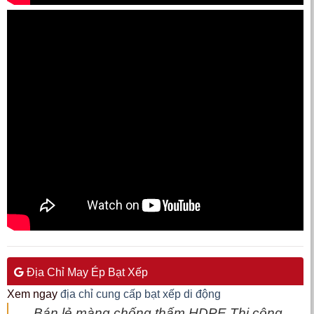
Địa Chỉ May Ép Bạt Xếp
Xem ngay
địa chỉ cung cấp bạt xếp di động
Bán lẻ màng chống thấm HDPE,Thi công