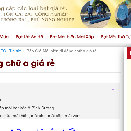
 Mưa
Bạt Lót Ao Hồ
Bạt Mái Hiên Mái Xếp
Bạt Mái Thả T
KÉO
Tin tức
›
Báo Giá Mái hiên di động chữ a giá rẻ
g chữ a giá rẻ
t
ếp mái bạt kéo ở Bình Dương
ửa chữa mái hiên, mái che, mái xếp, mái vòm…