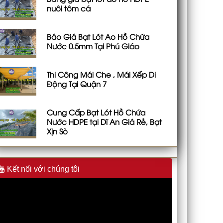
nuôi tôm cá
Báo Giá Bạt Lót Ao Hồ Chứa
Nước 0.5mm Tại Phú Giáo
Thi Công Mái Che , Mái Xếp Di
Động Tại Quận 7
Cung Cấp Bạt Lót Hồ Chứa
Nước HDPE tại Dĩ An Giá Rẻ, Bạt
Xịn Sò
Kết nối với chúng tôi