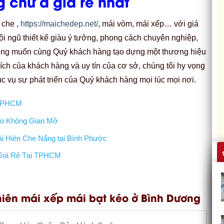
 chữ a giá rẻ nhất
 che ,
https://maichedep.net/
, mái vòm, mái xếp… với giá
ội ngũ thiết kế giàu ý tưởng, phong cách chuyên nghiệp,
mong muốn cùng Quý khách hàng tạo dựng một thương hiệu
i ích của khách hàng và uy tín của cơ sở, chúng tôi hy vọng
c vụ sự phát triển của Quý khách hàng mọi lúc mọi nơi.
 TPHCM
ho Không Gian Mở
i Hiên Che Nắng tại Bình Phước
 Giá Rẻ Tại TPHCM
iên mái xếp mái bạt kéo ở Bình Dương