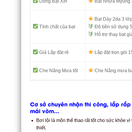
Dòng Bạt Xịn
Bạt Nhựa Myung 
Bạt Dày 2da 3 lớ
Tính chất của bạt
Độ bền sử dụng 5
Hỗ trợ thay bạt gi
Giá Lắp đặt rẻ
Lắp đặt trọn gói
Che Nắng Mưa tốt
Che Nắng mưa ban
Cơ sở chuyên nhận thi công, lắp rắp
mái vòm…
Bơi lội là môn thể thao rất tốt cho sức khỏe vì
thiết.