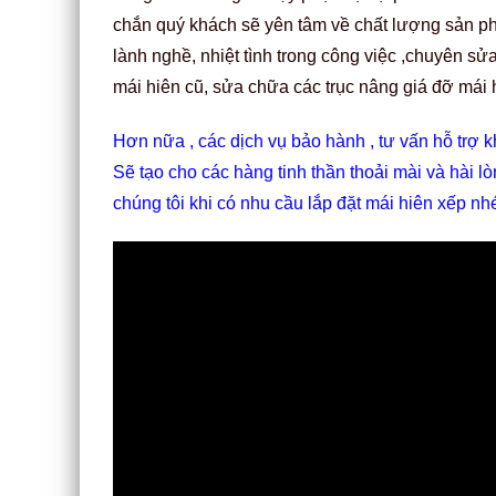
chắn quý khách sẽ yên tâm về chất lượng sản ph
lành nghề, nhiệt tình trong công việc ,chuyên s
mái hiên cũ, sửa chữa các trục nâng giá đỡ mái 
Hơn nữa , các dịch vụ bảo hành , tư vấn hỗ trợ kh
Sẽ tạo cho các hàng tinh thần thoải mài và hài lò
chúng tôi khi có nhu cầu lắp đặt mái hiên xếp n