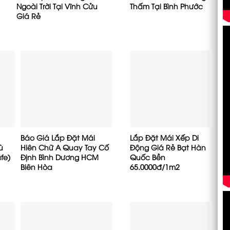
Ngoài Trời Tại Vĩnh Cửu
Thấm Tại Bình Phước
Giá Rẻ
Báo Giá Lắp Đặt Mái
Lắp Đặt Mái Xếp Di
ù
Hiên Chữ A Quay Tay Cố
Động Giá Rẻ Bạt Hàn
fe)
Định Bình Dương HCM
Quốc Bền
Biên Hòa
65.0000đ/1m2