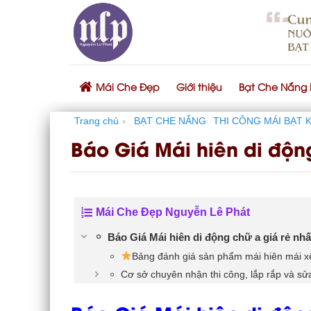
Skip
to
content
Mái Che Đẹp
Giới thiệu
Bạt Che Nắng
Trang chủ
›
BẠT CHE NẮNG
THI CÔNG MÁI BẠT 
Báo Giá Mái hiên di độn
Mái Che Đẹp Nguyễn Lê Phát
Báo Giá Mái hiên di động chữ a giá rẻ nhấ
Bảng đánh giá sản phẩm mái hiên mái x
Cơ sở chuyên nhận thi công, lắp rắp và s