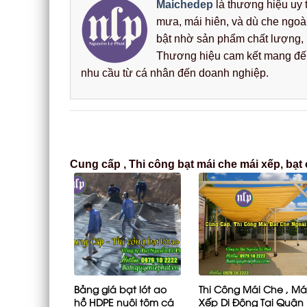
Maichedep
là thương hiệu uy t
mưa, mái hiên, và dù che ngoà
bật nhờ sản phẩm chất lượng, b
Thương hiệu cam kết mang đến 
nhu cầu từ cá nhân đến doanh nghiệp.
Cung cấp , Thi công bạt mái che mái xếp, bạt
Bảng giá bạt lót ao
Thi Công Mái Che , Má
hồ HDPE nuôi tôm cá
Xếp Di Động Tại Quận 