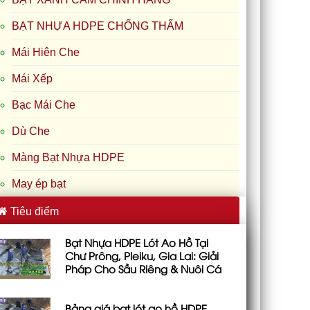
BẠT NHỰA HDPE CHỐNG THẤM
Mái Hiên Che
Mái Xếp
Bạc Mái Che
Dù Che
Màng Bạt Nhựa HDPE
May ép bạt
Tiêu điểm
Bạt Nhựa HDPE Lót Ao Hồ Tại
Chư Prông, Pleiku, Gia Lai: Giải
Pháp Cho Sầu Riêng & Nuôi Cá
Bảng giá bạt lót ao hồ HDPE