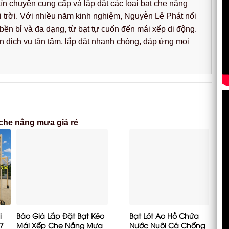
ín chuyên cung cấp và lắp đặt các loại bạt che nắng
i trời. Với nhiều năm kinh nghiệm, Nguyễn Lê Phát nổi
ền bỉ và đa dạng, từ bạt tự cuốn đến mái xếp di động.
dịch vụ tận tâm, lắp đặt nhanh chóng, đáp ứng mọi
 che nắng mưa giá rẻ
i
Báo Giá Lắp Đặt Bạt Kéo
Bạt Lót Ao Hồ Chứa
7
Mái Xếp Che Nắng Mưa
Nước Nuôi Cá Chống