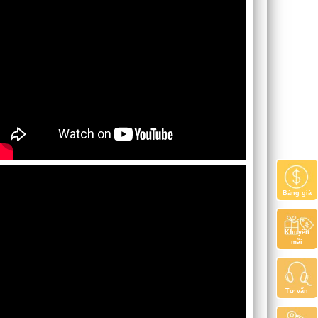
Bảng giá
Khuyến
mãi
Tư vấn