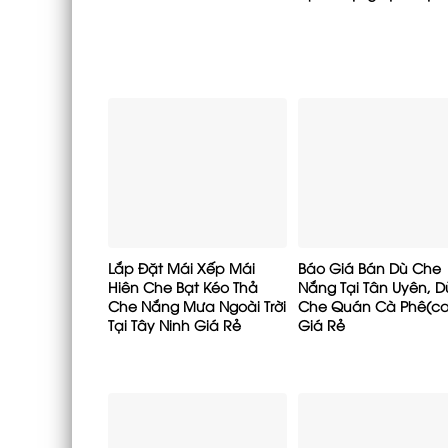
Lắp Đặt Mái Xếp Mái
Báo Giá Bán Dù Che
Hiên Che Bạt Kéo Thả
Nắng Tại Tân Uyên, D
Che Nắng Mưa Ngoài Trời
Che Quán Cà Phê(ca
Tại Tây Ninh Giá Rẻ
Giá Rẻ