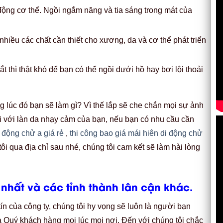
động cơ thể. Ngồi ngắm năng và tia sáng trong mát của
hiều các chất cần thiết cho xương, da và cơ thể phát triển
 thì thật khó để bạn có thể ngồi dưới hồ hay bơi lội thoải
 lúc đó bạn sẽ làm gì? Vì thế lắp sẽ che chắn mọi sự ảnh
i với làn da nhạy cảm của bạn, nếu bạn có nhu cầu cần
 động chử a giá rẻ
,
thi công bao giá mái hiên di động chử
tôi qua địa chỉ sau nhé, chúng tôi cam kết sẽ làm hài lòng
 nhất và các tỉnh thành lân cận khác.
 tín của công ty, chúng tôi hy vọng sẽ luôn là người bạn
a Quý khách hàng mọi lúc mọi nơi. Đến với chúng tôi chắc