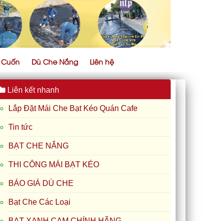
ự Cuốn
Dù Che Nắng
Liên hệ
Liên kết nhanh
Lắp Đặt Mái Che Bạt Kéo Quán Cafe
Tin tức
BẠT CHE NẮNG
THI CÔNG MÁI BẠT KÉO
BÁO GIÁ DÙ CHE
Bạt Che Các Loại
BẠT XANH CAM CHÍNH HÃNG