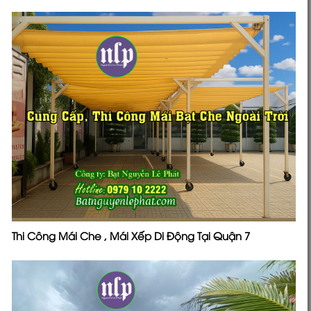
Thi Công Mái Che , Mái Xếp Di Động Tại Quận 7