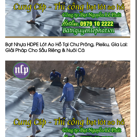
Bạt Nhựa HDPE Lót Ao Hồ Tại Chư Prông, Pleiku, Gia Lai:
Giải Pháp Cho Sầu Riêng & Nuôi Cá