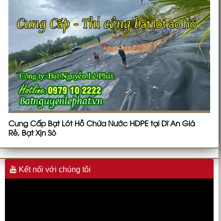
Cung Cấp Bạt Lót Hồ Chứa Nước HDPE tại Dĩ An Giá
Rẻ, Bạt Xịn Sò
Kết nối với chúng tôi