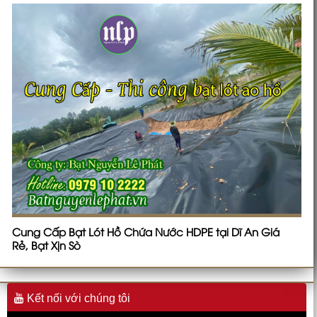
Cung Cấp Bạt Lót Hồ Chứa Nước HDPE tại Dĩ An Giá
Rẻ, Bạt Xịn Sò
Kết nối với chúng tôi