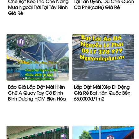
Che Bạt Kéo Thả Che Nắng
Tại Tân Uyên, Dù Che Quán
Mưa Ngoài Trời Tại Tây Ninh
Cà Phê(cafe) Giá Rẻ
Giá Rẻ
Báo Giá Lắp Đặt Mái Hiên
Lắp Đặt Mái Xếp Di Động
Chữ A Quay Tay Cố Định
Giá Rẻ Bạt Hàn Quốc Bền
Bình Dương HCM Biên Hòa
65.0000đ/1m2