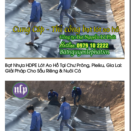
Bạt Nhựa HDPE Lót Ao Hồ Tại Chư Prông, Pleiku, Gia Lai:
Giải Pháp Cho Sầu Riêng & Nuôi Cá