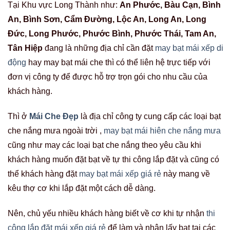
Tại Khu vực Long Thành như:
An Phước, Bàu Cạn, Bình
An, Bình Sơn, Cẩm Đường, Lộc An, Long An, Long
Đức, Long Phước, Phước Bình, Phước Thái, Tam An,
Tân Hiệp
đang là những địa chỉ cần đặt
may bạt mái xếp di
động
hay may bạt mái che thì có thể liên hệ trực tiếp với
đơn vị công ty để được hỗ trợ trọn gói cho nhu cầu của
khách hàng.
Thì ở
Mái Che Đẹp
là địa chỉ công ty cung cấp các loại bạt
che nắng mưa ngoài trời ,
may bạt mái hiên che nắng mưa
cũng như may các loại bạt che nắng theo yêu cầu khi
khách hàng muốn đặt bạt về tự thi công lắp đặt và cũng có
thể khách hàng đặt
may bạt mái xếp giá rẻ
này mang về
kêu thợ cơ khi lắp đặt một cách dễ dàng.
Nên, chủ yếu nhiều khách hàng biết về cơ khi tự nhận
thi
công lắp đặt mái xếp giá rẻ
để làm và nhận lấy bạt tại các