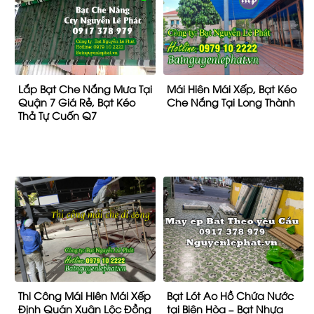
Lắp Bạt Che Nắng Mưa Tại
Mái Hiên Mái Xếp, Bạt Kéo
Quận 7 Giá Rẻ, Bạt Kéo
Che Nắng Tại Long Thành
Thả Tự Cuốn Q7
Thi Công Mái Hiên Mái Xếp
Bạt Lót Ao Hồ Chứa Nước
Định Quán Xuân Lộc Đồng
tại Biên Hòa – Bạt Nhựa