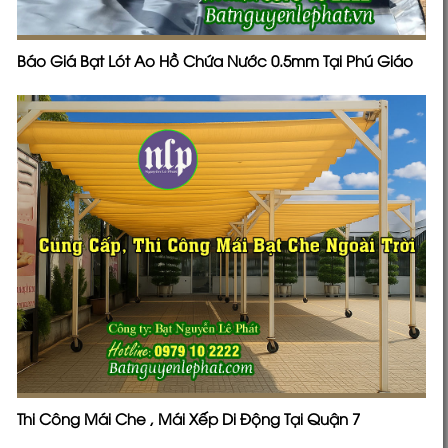
Báo Giá Bạt Lót Ao Hồ Chứa Nước 0.5mm Tại Phú Giáo
Thi Công Mái Che , Mái Xếp Di Động Tại Quận 7