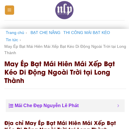
Skip
to
content
Trang chủ
›
BẠT CHE NẮNG
THI CÔNG MÁI BẠT KÉO
Tin tức
›
May Ép Bạt Mái Hiên Mái Xếp Bạt Kéo Di Động Ngoài Trời tại Long
Thành
May Ép Bạt Mái Hiên Mái Xếp Bạt
Kéo Di Động Ngoài Trời tại Long
Thành
Mái Che Đẹp Nguyễn Lê Phát
Địa chỉ May Ép Bạt Mái Hiên Mái Xếp Bạt