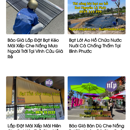
Báo Giá Lắp Đặt Bạt Kéo
Bạt Lót Ao Hồ Chứa Nước
Mái Xếp Che Nắng Mưa
Nuôi Cá Chống Thấm Tại
Ngoài Trời Tại Vĩnh Cửu Giá
Bình Phước
Rẻ
Lắp Đặt Mái Xếp Mái Hiên
Báo Giá Bán Dù Che Nắng