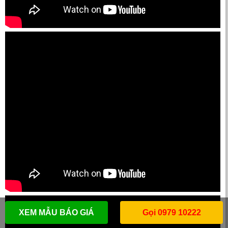
XEM MẪU BÁO GIÁ
Gọi 0979 10222