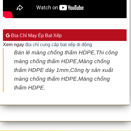
Địa Chỉ May Ép Bạt Xếp
Xem ngay
địa chỉ cung cấp bạt xếp di động
Bán lẻ màng chống thấm HDPE,Thi công
màng chống thấm HDPE,Màng chống
thấm HDPE dày 1mm,Công ty sản xuất
màng chống thấm HDPE,Màng chống
thấm HDPE.