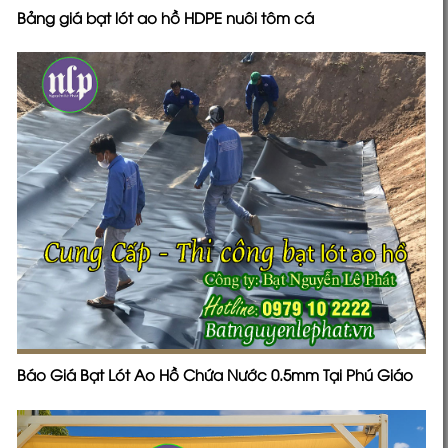
Bảng giá bạt lót ao hồ HDPE nuôi tôm cá
Báo Giá Bạt Lót Ao Hồ Chứa Nước 0.5mm Tại Phú Giáo