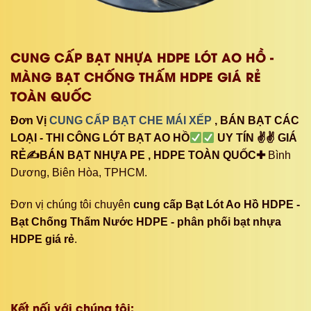
CUNG CẤP BẠT NHỰA HDPE LÓT AO HỒ -
MÀNG BẠT CHỐNG THẤM HDPE GIÁ RẺ
TOÀN QUỐC
Đơn Vị
CUNG CẤP BẠT CHE MÁI XẾP
, BÁN BẠT CÁC
LOẠI - THI CÔNG LÓT BẠT AO HỒ
UY TÍN ✌✌ GIÁ
RẺ✍BÁN BẠT NHỰA PE , HDPE TOÀN QUỐC✚
Bình
Dương, Biên Hòa, TPHCM.
Đơn vị chúng tôi chuyên
cung cấp Bạt Lót Ao Hồ HDPE -
Bạt Chống Thấm Nước HDPE - phân phối bạt nhựa
HDPE giá rẻ
.
Kết nối với chúng tôi: