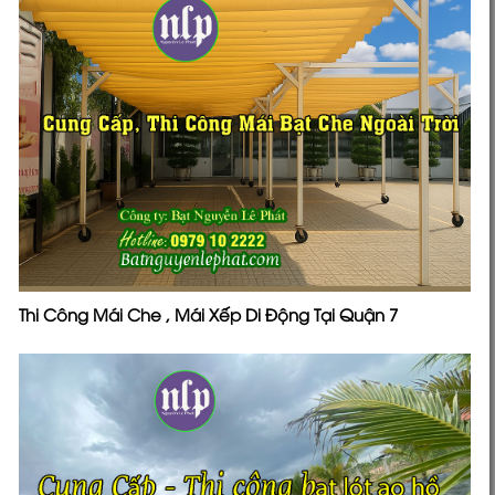
Thi Công Mái Che , Mái Xếp Di Động Tại Quận 7