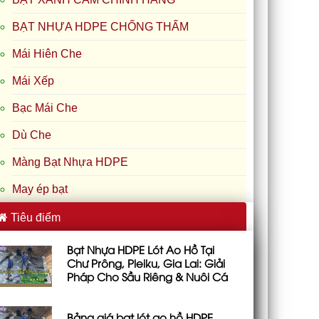
BẠT NHỰA HDPE CHỐNG THẤM
Mái Hiên Che
Mái Xếp
Bạc Mái Che
Dù Che
Màng Bạt Nhựa HDPE
May ép bạt
Tiêu điểm
Bạt Nhựa HDPE Lót Ao Hồ Tại
Chư Prông, Pleiku, Gia Lai: Giải
Pháp Cho Sầu Riêng & Nuôi Cá
Bảng giá bạt lót ao hồ HDPE