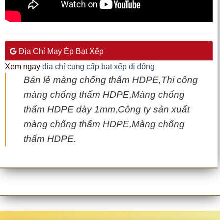
Địa Chỉ May Ép Bạt Xếp
Xem ngay
địa chỉ cung cấp bạt xếp di động
Bán lẻ màng chống thấm HDPE,Thi công
màng chống thấm HDPE,Màng chống
thấm HDPE dày 1mm,Công ty sản xuất
màng chống thấm HDPE,Màng chống
thấm HDPE.