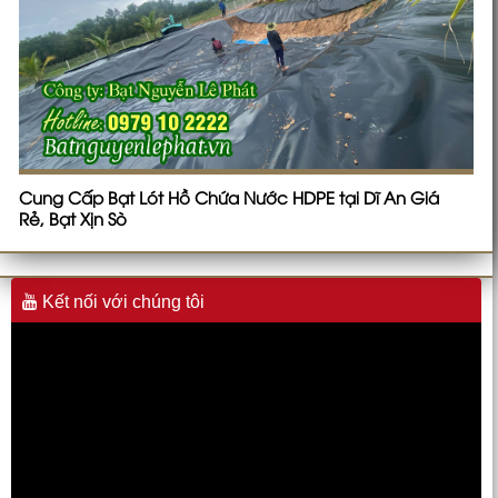
Cung Cấp Bạt Lót Hồ Chứa Nước HDPE tại Dĩ An Giá
Rẻ, Bạt Xịn Sò
Kết nối với chúng tôi