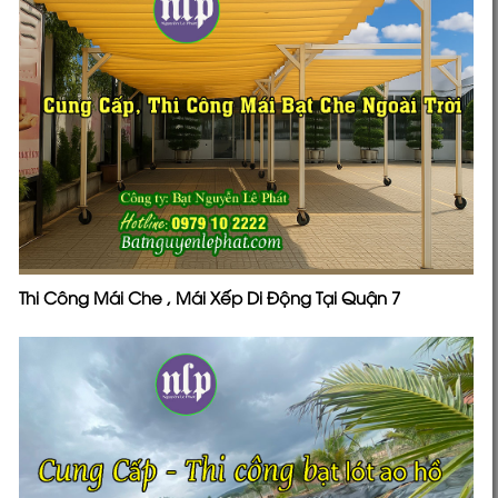
Thi Công Mái Che , Mái Xếp Di Động Tại Quận 7