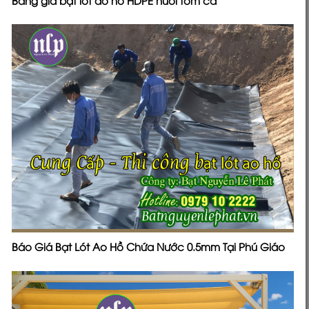
Báo Giá Bạt Lót Ao Hồ Chứa Nước 0.5mm Tại Phú Giáo