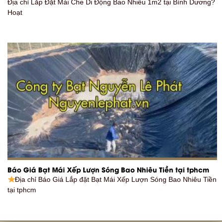
Địa chỉ Lắp Đặt Mái Che Di Động Bao Nhiêu 1m2 tại Bình Dương?
Hoạt
Báo Giá Bạt Mái Xếp Lượn Sóng Bao Nhiêu Tiền tại tphcm
Địa chỉ Báo Giá Lắp đặt Bạt Mái Xếp Lượn Sóng Bao Nhiêu Tiền
tại tphcm