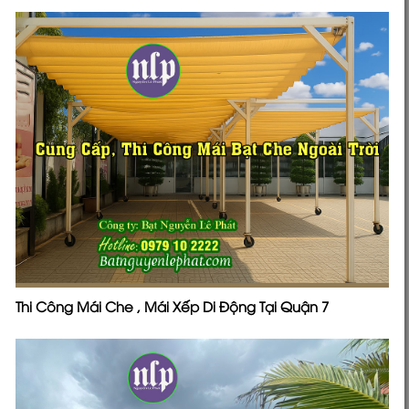
Thi Công Mái Che , Mái Xếp Di Động Tại Quận 7