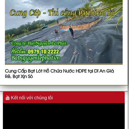
Cung Cấp Bạt Lót Hồ Chứa Nước HDPE tại Dĩ An Giá
Rẻ, Bạt Xịn Sò
Kết nối với chúng tôi