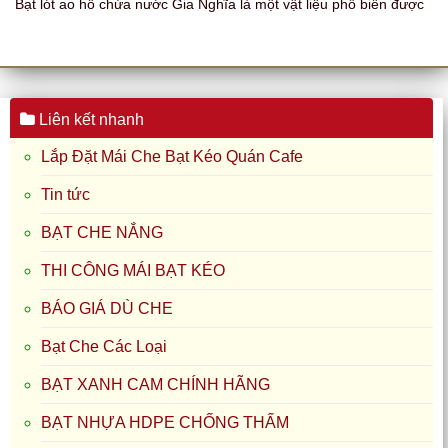
Bạt lót ao hồ chứa nước Gia Nghĩa là một vật liệu phổ biến được
Liên kết nhanh
Lắp Đặt Mái Che Bạt Kéo Quán Cafe
Tin tức
BẠT CHE NẮNG
THI CÔNG MÁI BẠT KÉO
BÁO GIÁ DÙ CHE
Bạt Che Các Loại
BẠT XANH CAM CHÍNH HÃNG
BẠT NHỰA HDPE CHỐNG THẤM