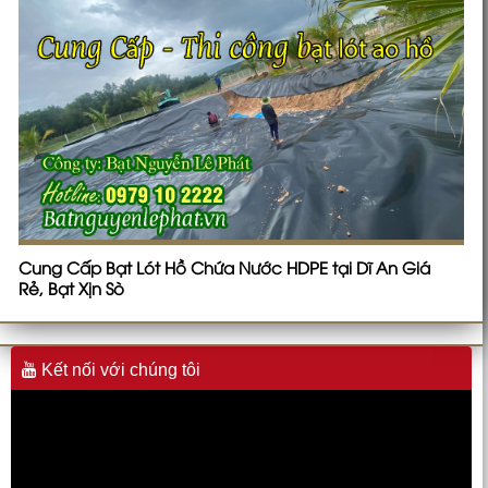
Cung Cấp Bạt Lót Hồ Chứa Nước HDPE tại Dĩ An Giá
Rẻ, Bạt Xịn Sò
Kết nối với chúng tôi