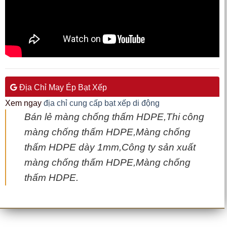
Địa Chỉ May Ép Bạt Xếp
Xem ngay
địa chỉ cung cấp bạt xếp di động
Bán lẻ màng chống thấm HDPE,Thi công
màng chống thấm HDPE,Màng chống
thấm HDPE dày 1mm,Công ty sản xuất
màng chống thấm HDPE,Màng chống
thấm HDPE.