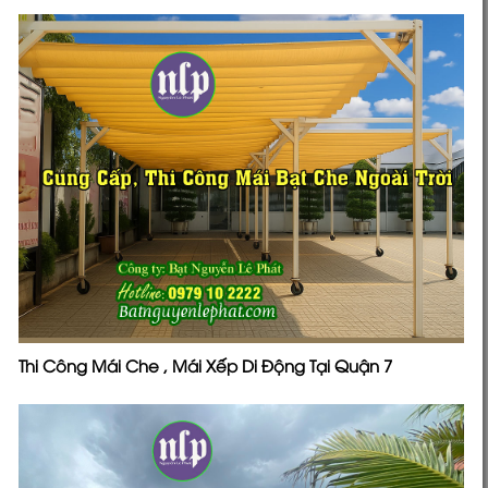
Thi Công Mái Che , Mái Xếp Di Động Tại Quận 7