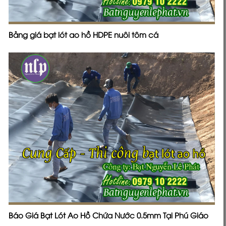
Bảng giá bạt lót ao hồ HDPE nuôi tôm cá
Báo Giá Bạt Lót Ao Hồ Chứa Nước 0.5mm Tại Phú Giáo