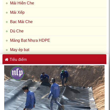
Mái Hiên Che
Mái Xếp
Bạc Mái Che
Dù Che
Màng Bạt Nhựa HDPE
May ép bạt
Tiêu điểm