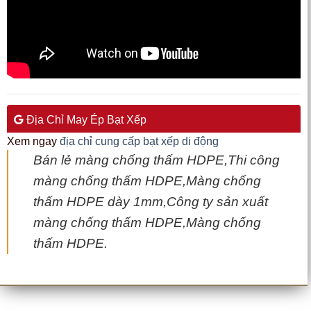
Địa Chỉ May Ép Bạt Xếp
Xem ngay
địa chỉ cung cấp bạt xếp di động
Bán lẻ màng chống thấm HDPE,Thi công
màng chống thấm HDPE,Màng chống
thấm HDPE dày 1mm,Công ty sản xuất
màng chống thấm HDPE,Màng chống
thấm HDPE.