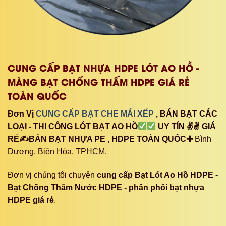
CUNG CẤP BẠT NHỰA HDPE LÓT AO HỒ -
MÀNG BẠT CHỐNG THẤM HDPE GIÁ RẺ
TOÀN QUỐC
Đơn Vị
CUNG CẤP BẠT CHE MÁI XẾP
, BÁN BẠT CÁC
LOẠI - THI CÔNG LÓT BẠT AO HỒ
UY TÍN ✌✌ GIÁ
RẺ✍BÁN BẠT NHỰA PE , HDPE TOÀN QUỐC✚
Bình
Dương, Biên Hòa, TPHCM.
Đơn vị chúng tôi chuyên
cung cấp Bạt Lót Ao Hồ HDPE -
Bạt Chống Thấm Nước HDPE - phân phối bạt nhựa
HDPE giá rẻ
.