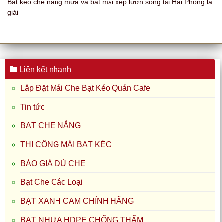
Bạt kéo che nắng mưa và bạt mái xếp lượn sóng tại Hải Phòng là
giải
Liên kết nhanh
Lắp Đặt Mái Che Bạt Kéo Quán Cafe
Tin tức
BẠT CHE NẮNG
THI CÔNG MÁI BẠT KÉO
BÁO GIÁ DÙ CHE
Bạt Che Các Loại
BẠT XANH CAM CHÍNH HÃNG
BẠT NHỰA HDPE CHỐNG THẤM