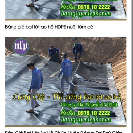
Bảng giá bạt lót ao hồ HDPE nuôi tôm cá
Báo Giá Bạt Lót Ao Hồ Chứa Nước 0.5mm Tại Phú Giáo