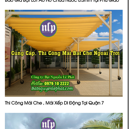
Thi Công Mái Che , Mái Xếp Di Động Tại Quận 7