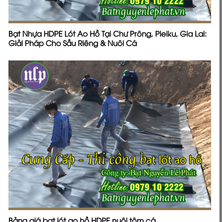
Bạt Nhựa HDPE Lót Ao Hồ Tại Chư Prông, Pleiku, Gia Lai:
Giải Pháp Cho Sầu Riêng & Nuôi Cá
Bảng giá bạt lót ao hồ HDPE nuôi tôm cá