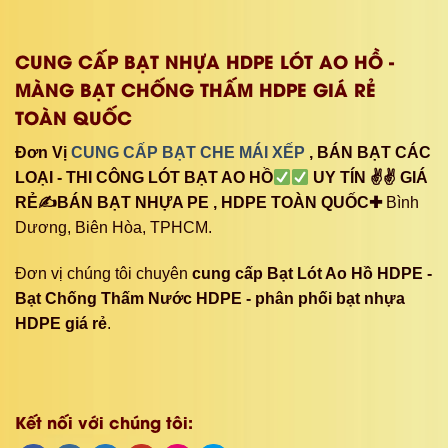
CUNG CẤP BẠT NHỰA HDPE LÓT AO HỒ -
MÀNG BẠT CHỐNG THẤM HDPE GIÁ RẺ
TOÀN QUỐC
Đơn Vị
CUNG CẤP BẠT CHE MÁI XẾP
, BÁN BẠT CÁC
LOẠI - THI CÔNG LÓT BẠT AO HỒ
UY TÍN ✌✌ GIÁ
RẺ✍BÁN BẠT NHỰA PE , HDPE TOÀN QUỐC✚
Bình
Dương, Biên Hòa, TPHCM.
Đơn vị chúng tôi chuyên
cung cấp Bạt Lót Ao Hồ HDPE -
Bạt Chống Thấm Nước HDPE - phân phối bạt nhựa
HDPE giá rẻ
.
Kết nối với chúng tôi: