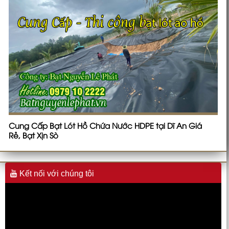
Cung Cấp Bạt Lót Hồ Chứa Nước HDPE tại Dĩ An Giá
Rẻ, Bạt Xịn Sò
Kết nối với chúng tôi