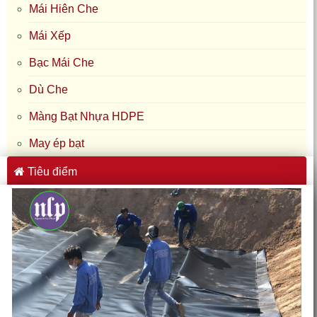
Mái Hiên Che
Mái Xếp
Bạc Mái Che
Dù Che
Màng Bạt Nhựa HDPE
May ép bạt
Tiêu điểm