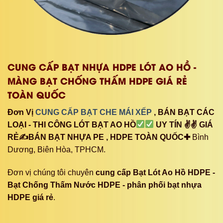
CUNG CẤP BẠT NHỰA HDPE LÓT AO HỒ -
MÀNG BẠT CHỐNG THẤM HDPE GIÁ RẺ
TOÀN QUỐC
Đơn Vị
CUNG CẤP BẠT CHE MÁI XẾP
, BÁN BẠT CÁC
LOẠI - THI CÔNG LÓT BẠT AO HỒ
UY TÍN ✌✌ GIÁ
RẺ✍BÁN BẠT NHỰA PE , HDPE TOÀN QUỐC✚
Bình
Dương, Biên Hòa, TPHCM.
Đơn vị chúng tôi chuyên
cung cấp Bạt Lót Ao Hồ HDPE -
Bạt Chống Thấm Nước HDPE - phân phối bạt nhựa
HDPE giá rẻ
.