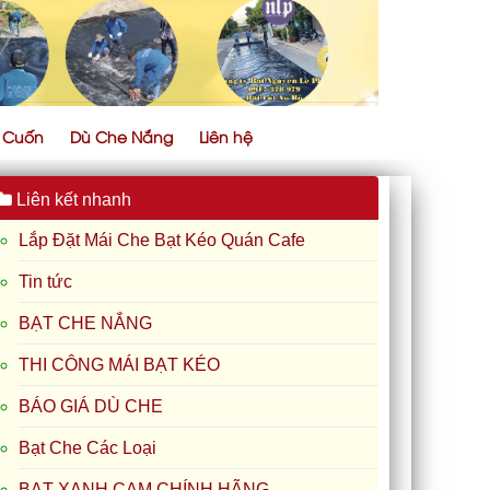
ự Cuốn
Dù Che Nắng
Liên hệ
Liên kết nhanh
Lắp Đặt Mái Che Bạt Kéo Quán Cafe
Tin tức
BẠT CHE NẮNG
THI CÔNG MÁI BẠT KÉO
BÁO GIÁ DÙ CHE
Bạt Che Các Loại
BẠT XANH CAM CHÍNH HÃNG