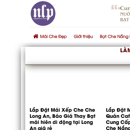
Skip
to
content
Mái Che Đẹp
Giới thiệu
Bạt Che Nắng
LÀ
Lắp Đặt Mái Xếp Che Che
Lắp Đặt M
Long An, Báo Giá Thay Bạt
Quán Cafe
mái hiên di động tại Long
Cung Cấp
An giá rẻ
Che Nắng