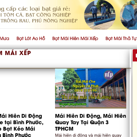
 Mưa
Bạt Lót Ao Hồ
Bạt Mái Hiên Mái Xếp
Bạt Mái Thả T
M MÁI XẾP
ái Hiên Di Động
Mái Hiên Di Động, Mái Hiên
 tại Bình Phước,
Quay Tay Tại Quận 3
 Bạt Kéo Mái
TPHCM
 Bình Phước
Mái hiên di động và mái hiên quay