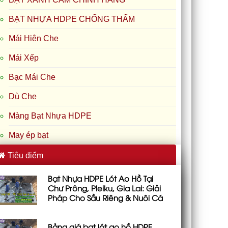
BẠT NHỰA HDPE CHỐNG THẤM
Mái Hiên Che
Mái Xếp
Bạc Mái Che
Dù Che
Màng Bạt Nhựa HDPE
May ép bạt
Tiêu điểm
Bạt Nhựa HDPE Lót Ao Hồ Tại
Chư Prông, Pleiku, Gia Lai: Giải
Pháp Cho Sầu Riêng & Nuôi Cá
Bảng giá bạt lót ao hồ HDPE