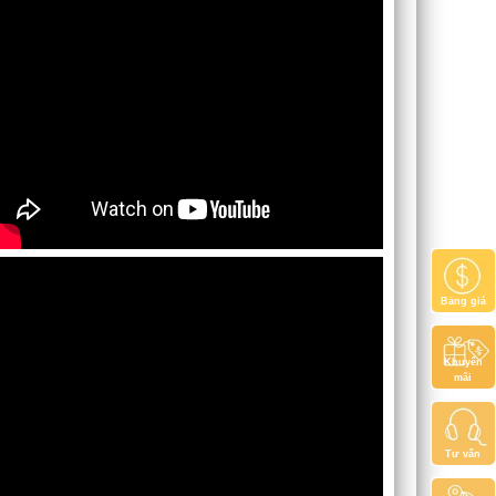
Bảng giá
Khuyến
mãi
Tư vấn