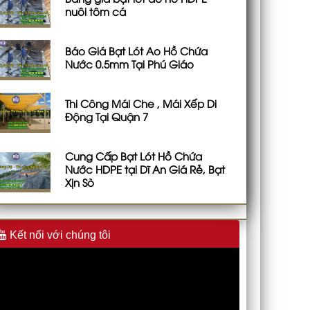
nuôi tôm cá
Báo Giá Bạt Lót Ao Hồ Chứa
Nước 0.5mm Tại Phú Giáo
Thi Công Mái Che , Mái Xếp Di
Động Tại Quận 7
Cung Cấp Bạt Lót Hồ Chứa
Nước HDPE tại Dĩ An Giá Rẻ, Bạt
Xịn Sò
Kết nối với chúng tôi