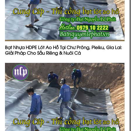
Bạt Nhựa HDPE Lót Ao Hồ Tại Chư Prông, Pleiku, Gia Lai:
Giải Pháp Cho Sầu Riêng & Nuôi Cá