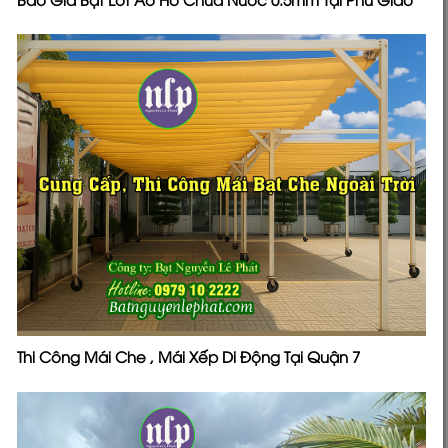
Thi Công Mái Che , Mái Xếp Di Động Tại Quận 7