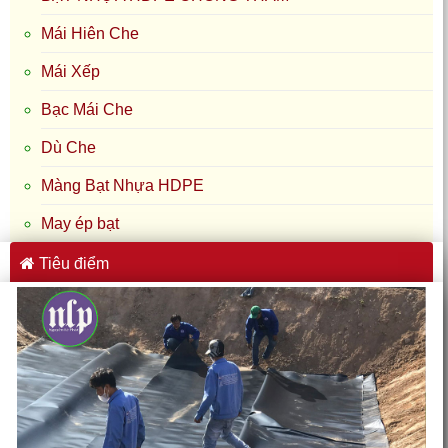
Mái Hiên Che
Mái Xếp
Bạc Mái Che
Dù Che
Màng Bạt Nhựa HDPE
May ép bạt
Tiêu điểm