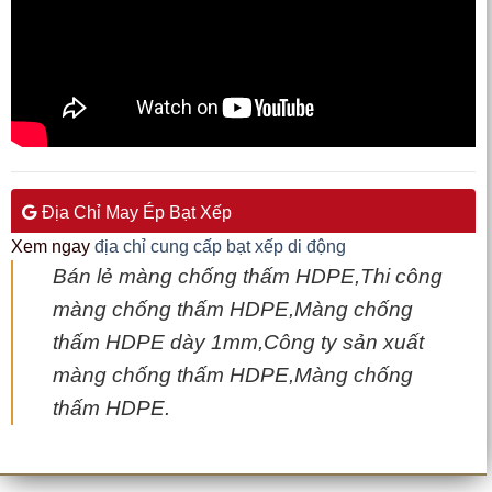
Địa Chỉ May Ép Bạt Xếp
Xem ngay
địa chỉ cung cấp bạt xếp di động
Bán lẻ màng chống thấm HDPE,Thi công
màng chống thấm HDPE,Màng chống
thấm HDPE dày 1mm,Công ty sản xuất
màng chống thấm HDPE,Màng chống
thấm HDPE.